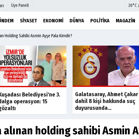
Üye Paneli
26°C 
arı
ÜNDEM
SIYASET
EKONOMI
DÜNYA
POLITIKA
MAGAZIN
nan Holding Sahibi Asmin Ayşe Pala Kimdir?
mu
Köşe Yazarları
şetleri
Video Galeri
Foto Galeri
r
Etkinlikler
Galatasaray, Ahmet Çakar
Kuşadası Belediyesi'ne 3.
dahil 8 kişi hakkında suç
dalga operasyon: 15
duyurusunda...
gözaltı
a alınan holding sahibi Asmin 