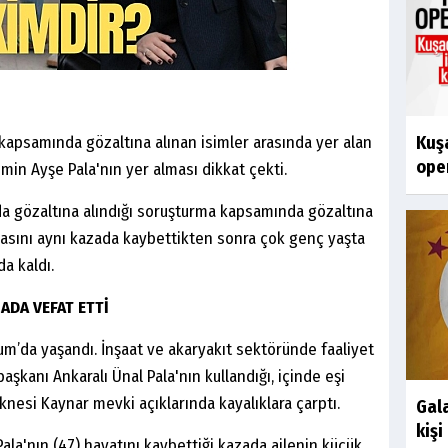
apsamında gözaltına alınan isimler arasında yer alan
Kuşa
oper
in Ayşe Pala'nın yer alması dikkat çekti.
da gözaltına alındığı soruşturma kapsamında gözaltına
asını aynı kazada kaybettikten sonra çok genç yaşta
a kaldı.
ADA VEFAT ETTİ
m’da yaşandı. İnşaat ve akaryakıt sektöründe faaliyet
şkanı Ankaralı Ünal Pala'nın kullandığı, içinde eşi
knesi Kaynar mevki açıklarında kayalıklara çarptı.
Gal
kişi
 Pala'nın (47) hayatını kaybettiği kazada ailenin küçük