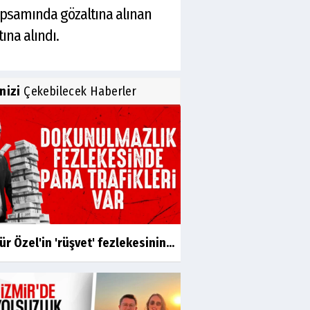
apsamında gözaltına alınan
ına alındı.
inizi
Çekebilecek Haberler
r Özel'in 'rüşvet' fezlekesinin...