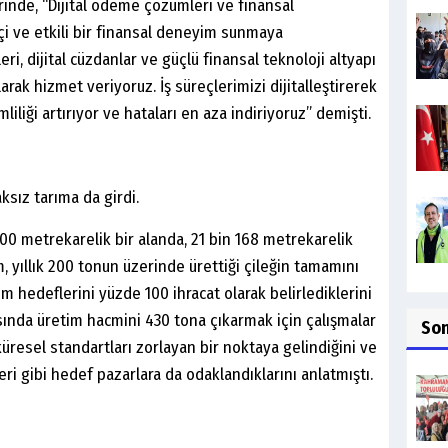
rinde, “Dijital ödeme çözümleri ve finansal
çi ve etkili bir finansal deneyim sunmaya
i, dijital cüzdanlar ve güçlü finansal teknoloji altyapı
rak hizmet veriyoruz. İş süreçlerimizi dijitalleştirerek
mliliği artırıyor ve hataları en aza indiriyoruz” demişti.
sız tarıma da girdi.
00 metrekarelik bir alanda, 21 bin 168 metrekarelik
 yıllık 200 tonun üzerinde ürettiği çileğin tamamını
im hedeflerini yüzde 100 ihracat olarak belirlediklerini
sında üretim hacmini 430 tona çıkarmak için çalışmalar
So
küresel standartları zorlayan bir noktaya gelindiğini ve
ri gibi hedef pazarlara da odaklandıklarını anlatmıştı.