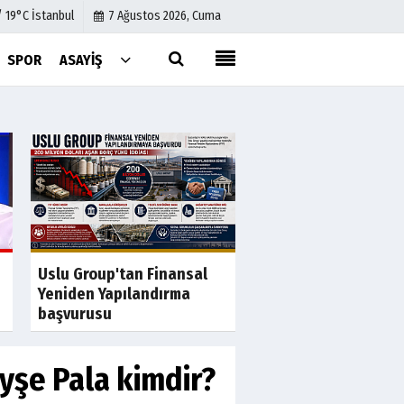
/ 19°C İstanbul
7 Ağustos 2026, Cuma
SPOR
ASAYIŞ
Künye
İletişim
Çerez Politikası
Gizlilik İlkeleri
Son Dakika
Özgür Özel'in 'rüşve
Uslu Group'tan Finansal
fezlekesinin detaylar
Yeniden Yapılandırma
başvurusu
Ayşe Pala kimdir?