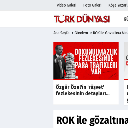
Video Galeri
Foto Galeri
Köşe Yazarl
G
Ana Sayfa
Gündem
ROK Ile Gözaltına Alı
Üye Paneli
Hava Duru
Haber Arşivi
Gazete Man
Gazete Arşivi
Anketler
Günün Haberleri
Biyografile
Son Dakika
roup'tan Finansal
Özgür Özel'in 'rüşvet'
n Yapılandırma
fezlekesinin detayları...
rusu
ROK ile gözaltın