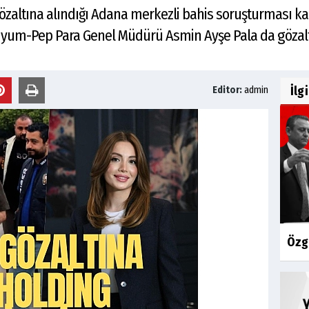
özaltına alındığı Adana merkezli bahis soruşturması k
adyum-Pep Para Genel Müdürü Asmin Ayşe Pala da gözalt
İlg
Editor:
admin
Özgü