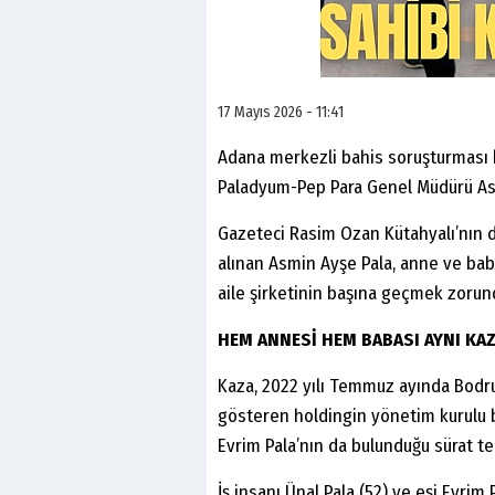
17 Mayıs 2026 - 11:41
Adana merkezli bahis soruşturması k
Paladyum-Pep Para Genel Müdürü Asm
Gazeteci Rasim Ozan Kütahyalı’nın 
alınan Asmin Ayşe Pala, anne ve bab
aile şirketinin başına geçmek zorund
HEM ANNESİ HEM BABASI AYNI KAZ
Kaza, 2022 yılı Temmuz ayında Bodru
gösteren holdingin yönetim kurulu ba
Evrim Pala’nın da bulunduğu sürat te
İş insanı Ünal Pala (52) ve eşi Evrim