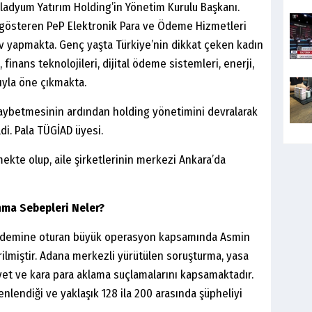
ladyum Yatırım Holding’in Yönetim Kurulu Başkanı.
t gösteren PeP Elektronik Para ve Ödeme Hizmetleri
v yapmakta. Genç yaşta Türkiye’nin dikkat çeken kadın
 finans teknolojileri, dijital ödeme sistemleri, enerji,
rıyla öne çıkmakta.
ı kaybetmesinin ardından holding yönetimini devralarak
di. Pala TÜGİAD üyesi.
mekte olup, aile şirketlerinin merkezi Ankara’da
nma Sebepleri Neler?
ündemine oturan büyük operasyon kapsamında Asmin
rilmiştir. Adana merkezli yürütülen soruşturma, yasa
 rüşvet ve kara para aklama suçlamalarını kapsamaktadır.
lendiği ve yaklaşık 128 ila 200 arasında şüpheliyi