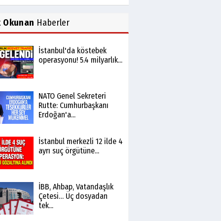
k Okunan
Haberler
İstanbul'da köstebek
operasyonu! 5.4 milyarlık...
NATO Genel Sekreteri
Rutte: Cumhurbaşkanı
Erdoğan'a...
İstanbul merkezli 12 ilde 4
ayrı suç örgütüne...
İBB, Ahbap, Vatandaşlık
Çetesi… Üç dosyadan
tek...