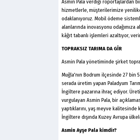
Asmin Pala verdiği röportajlardan bi
hizmetlerle, müşterilerimize yenilik
odaklanıyoruz. Mobil ödeme sistemler
alanlarında inovasyonu odağımıza ala
kâğıt tabanlı işlemleri azaltıyor, veri
TOPRAKSIZ TARIMA DA GİR
Asmin Pala yönetiminde şirket toprak
Muğla'nın Bodrum ilçesinde 27 bin 5
serada üretim yapan Paladyum Tarım,
İngiltere pazarına ihraç ediyor. Üret
vurgulayan Asmin Pala, bir açıklama
yaptıklarını, yaş meyve kalitesinde 
İngiltere dışında Kuzey Avrupa ülkele
Asmin Ayşe Pala kimdir?