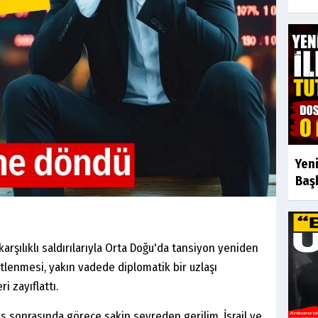
Yeni
Başk
 karşılıklı saldırılarıyla Orta Doğu'da tansiyon yeniden
tlenmesi, yakın vadede diplomatik bir uzlaşı
i zayıflattı.
 sonrasında görece sakin seyreden gerilim, İsrail ve