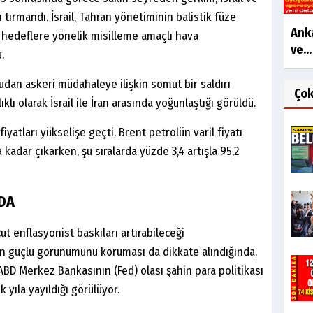
en tırmandı. İsrail, Tahran yönetiminin balistik füze
Anka
zı hedeflere yönelik misilleme amaçlı hava
ve...
.
dan askeri müdahaleye ilişkin somut bir saldırı
Ço
lı olarak İsrail ile İran arasında yoğunlaştığı görüldü.
 fiyatları yükselişe geçti. Brent petrolün varil fiyatı
kadar çıkarken, şu sıralarda yüzde 3,4 artışla 95,2
DA
ut enflasyonist baskıları artırabileceği
in güçlü görünümünü koruması da dikkate alındığında,
ABD Merkez Bankasının (Fed) olası şahin para politikası
k yıla yayıldığı görülüyor.