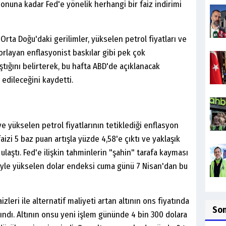
sonuna kadar Fed'e yönelik herhangi bir faiz indirimi
 Orta Doğu'daki gerilimler, yükselen petrol fiyatları ve
orlayan enflasyonist baskılar gibi pek çok
ştığını belirterek, bu hafta ABD'de açıklanacak
 edileceğini kaydetti.
 ve yükselen petrol fiyatlarının tetiklediği enflasyon
faizi 5 baz puan artışla yüzde 4,58'e çıktı ve yaklaşık
aştı. Fed'e ilişkin tahminlerin "şahin" tarafa kayması
siyle yükselen dolar endeksi cuma günü 7 Nisan'dan bu
zleri ile alternatif maliyeti artan altının ons fiyatında
So
şındı. Altının onsu yeni işlem gününde 4 bin 300 dolara