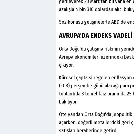
gerileyerek 23 Mart'tan bu yana en d
azalışla 4 bin 310 dolardan alıcı bulu
Söz konusu gelişmelerle ABD'de ende
AVRUPA'DA ENDEKS VADELİ
Orta Doğu'da çatışma riskinin yenide
Avrupa ekonomileri üzerindeki baskıl
çıkıyor.
Küresel çapta süregelen enflasyon 
(ECB) perşembe günü alacağı para pol
toplantıda 3 temel faiz oranında 25 
bakılıyor.
Öte yandan Orta Doğu'da jeopolitik r
açarken, değerli metallerdeki geri ç
satışları beraberinde getirdi.