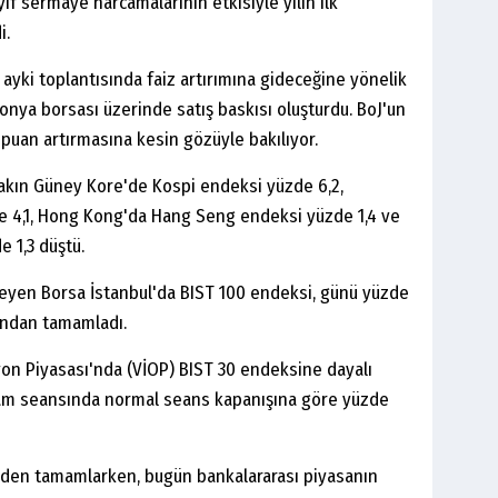
ıf sermaye harcamalarının etkisiyle yılın ilk
i.
ayki toplantısında faiz artırımına gideceğine yönelik
nya borsası üzerinde satış baskısı oluşturdu. BoJ'un
z puan artırmasına kesin gözüyle bakılıyor.
akın Güney Kore'de Kospi endeksi yüzde 6,2,
e 4,1, Hong Kong'da Hang Seng endeksi yüzde 1,4 ve
 1,3 düştü.
izleyen Borsa İstanbul'da BIST 100 endeksi, günü yüzde
andan tamamladı.
yon Piyasası'nda (VİOP) BIST 30 endeksine dayalı
şam seansında normal seans kapanışına göre yüzde
'den tamamlarken, bugün bankalararası piyasanın