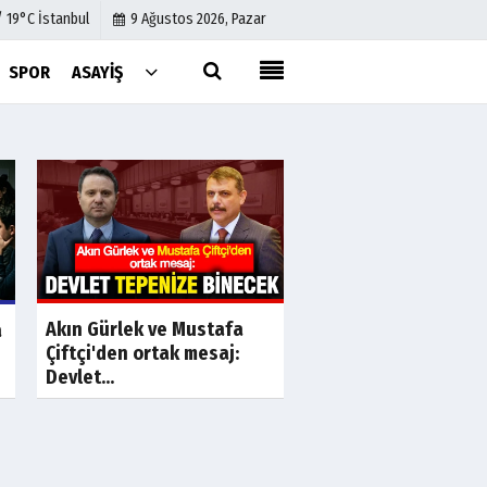
/ 19°C İstanbul
9 Ağustos 2026, Pazar
SPOR
ASAYIŞ
Künye
İletişim
Çerez Politikası
Gizlilik İlkeleri
a
Son Dakika
S
Akın Gürlek ve Mustafa
Özgür Özel'in rüşve
a
Çiftçi'den ortak mesaj:
başkanları! Değişim
Devlet...
vaadi...