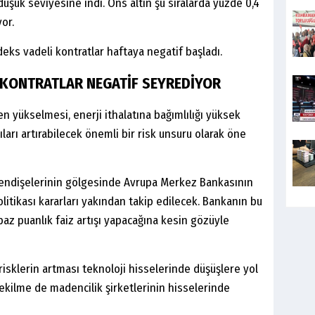
üşük seviyesine indi. Ons altın şu sıralarda yüzde 0,4
yor.
ks vadeli kontratlar haftaya negatif başladı.
 KONTRATLAR NEGATİF SEYREDİYOR
n yükselmesi, enerji ithalatına bağımlılığı yüksek
arı artırabilecek önemli bir risk unsuru olarak öne
endişelerinin gölgesinde Avrupa Merkez Bankasının
itikası kararları yakından takip edilecek. Bankanın bu
baz puanlık faiz artışı yapacağına kesin gözüyle
isklerin artması teknoloji hisselerinde düşüşlere yol
ekilme de madencilik şirketlerinin hisselerinde