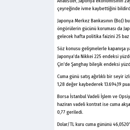
Analistler, Japonya ekonomisinin zay
çeyreğinde ivme kaybettiğini bildird
Japonya Merkez Bankasının (BoJ) bu 
öngörülerin gücünü koruması da Japo
gelecek hafta politika faizini 25 ba
Söz konusu gelişmelerle kapanışa y
Japonya'da Nikkei 225 endeksi yüzd
Çin'de Şanghay bileşik endeksi yüzde
Cuma günü satış ağırlıklı bir seyir 
1,28 değer kaybederek 13.694,19 pu
Borsa İstanbul Vadeli İşlem ve Opsi
haziran vadeli kontrat ise cuma ak
0,77 geriledi.
Dolar/TL kuru cuma gününü 46,0520