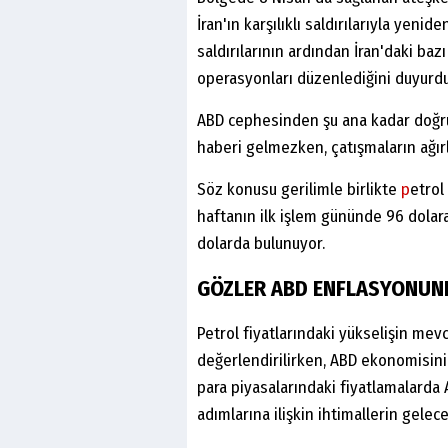
İran'ın karşılıklı saldırılarıyla yenid
saldırılarının ardından İran'daki ba
operasyonları düzenlediğini duyurdu
ABD cephesinden şu ana kadar doğru
haberi gelmezken, çatışmaların ağırlık
Söz konusu gerilimle birlikte
p
etrol
haftanın ilk işlem gününde 96 dolara 
dolarda bulunuyor.
GÖZLER ABD ENFLASYONUN
Petrol fiyatlarındaki yükselişin mevc
değerlendirilirken, ABD ekonomisin
para piyasalarındaki fiyatlamalarda 
adımlarına ilişkin ihtimallerin gelece