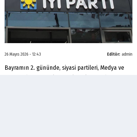
26 Mayıs 2026 - 12:43
Editör:
admin
Bayramın 2. gününde, siyasi partileri, Medya ve
Tanıtımdan Sorumlu Genel Başkan Yardımcısı
Hüseyin Raşit Yılmaz, Genel İdare Kurulu (GİK)
üyeleri Sevim Elif Babaoğlu ve Murat Doğan ile
Ankara Gençlik Kolları İl Başkanı Mikail Can
Baysal'dan oluşan heyet konuk edecek.
İYİ Parti'ye AK Parti, DEVA Partisi, Büyük Birlik