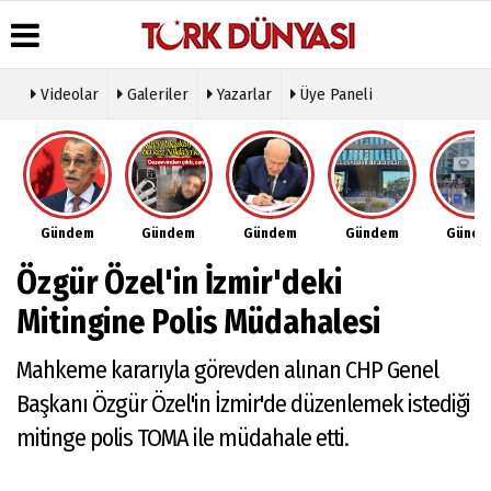
Videolar
Galeriler
Yazarlar
Üye Paneli
Üye Paneli
Hava
Köşe
Künye
Durumu
Yazarları
Haber
İletişim
Arşivi
Gazete
Video
Çerez
Manşetleri
Galeri
Gazete
Politikası
Gündem
Gündem
Gündem
Gündem
Günd
Arşivi
Anketler
Foto
Gizlilik
Galeri
Günün
Biyografiler
İlkeleri
Özgür Özel'in İzmir'deki
Haberleri
Etkinlikler
Mitingine Polis Müdahalesi
Mahkeme kararıyla görevden alınan CHP Genel
Başkanı Özgür Özel'in İzmir'de düzenlemek istediği
mitinge polis TOMA ile müdahale etti.