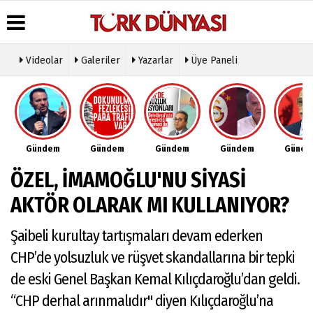
Videolar
Galeriler
Yazarlar
Üye Paneli
Üye Paneli
Hava
Köşe
Künye
Durumu
Yazarları
Haber
İletişim
Arşivi
Gazete
Video
Çerez
Manşetleri
Galeri
Gazete
Politikası
Gündem
Gündem
Gündem
Gündem
Günd
Arşivi
Anketler
Foto
Gizlilik
Galeri
Günün
Biyografiler
İlkeleri
ÖZEL, İMAMOĞLU'NU SİYASİ
Haberleri
Etkinlikler
AKTÖR OLARAK MI KULLANIYOR?
Şaibeli kurultay tartışmaları devam ederken
CHP’de yolsuzluk ve rüşvet skandallarına bir tepki
de eski Genel Başkan Kemal Kılıçdaroğlu’dan geldi.
“CHP derhal arınmalıdır" diyen Kılıçdaroğlu’na