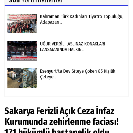
Son
Yorumlananlar
Kahraman Türk Kadınları Tiyatro Topluluğu,
Adapazarı...
UĞUR VERGİLİ ,ASLINAZ KONAKLARI
LANSMANINDA HALKIN...
Esenyurt'ta Dev Siteye Çöken 85 Kişilik
Çeteye...
Sakarya Ferizli Açık Ceza İnfaz
Kurumunda zehirlenme faciası!
171 hükümlü hastanelik oldu