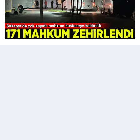
23 Kasım 2025 - 07:34
Editör:
admin
dinilen bilgiye göre, yemeğin ardından ceza infaz
kurumunda hükümlü olarak bulunan 76 kişide
mide bulantısı, kusma, baş dönmesi ve halsizlik
gibi şikayetler oluştu. Konuya
ilişkin
Sakarya
Valiliğinden de açıklama gelirken
zehirlenen kişi sayısını 131 olarak açıkladı.
Akabinde zehirlenme şikayetiyle hastaneye
kaldırılan hükümlü sayısının 171'e yükseldiği