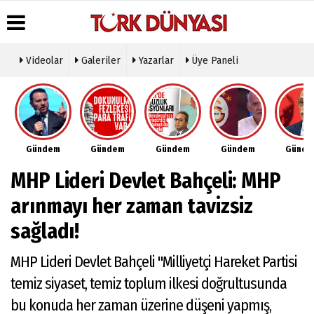
Videolar
Galeriler
Yazarlar
Üye Paneli
Üye Paneli
Hava
Köşe
Künye
Durumu
Yazarları
Haber
İletişim
Arşivi
Gazete
Video
Çerez
Manşetleri
Galeri
Gazete
Politikası
Gündem
Gündem
Gündem
Gündem
Günd
Arşivi
Anketler
Foto
Gizlilik
Galeri
Günün
Biyografiler
İlkeleri
MHP Lideri Devlet Bahçeli: MHP
Haberleri
Etkinlikler
arınmayı her zaman tavizsiz
sağladı!
MHP Lideri Devlet Bahçeli "Milliyetçi Hareket Partisi
temiz siyaset, temiz toplum ilkesi doğrultusunda
bu konuda her zaman üzerine düşeni yapmış,