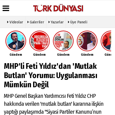
Videolar
Galeriler
Yazarlar
Üye Paneli
Üye Paneli
Hava
Köşe
Künye
Durumu
Yazarları
Haber
İletişim
Arşivi
Gazete
Video
Çerez
Manşetleri
Galeri
Gazete
Politikası
Gündem
Gündem
Gündem
Gündem
Günd
Arşivi
Anketler
Foto
Gizlilik
Galeri
Günün
Biyografiler
İlkeleri
MHP'li Feti Yıldız'dan 'Mutlak
Haberleri
Etkinlikler
Butlan' Yorumu: Uygulanması
Mümkün Değil
MHP Genel Başkan Yardımcısı Feti Yıldız CHP
hakkında verilen 'mutlak butlan' kararına ilişkin
yaptığı paylaşımda "Siyasi Partiler Kanunu’nun