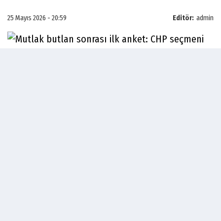
25 Mayıs 2026 - 20:59
Editör:
admin
23 ve 24 Mayıs tarihlerinde, 18 ilde 2 bin 160
katılımcıyla yapılan ankette CHP'li seçmenlere,
"Butlan kararı oy verme tercihinizi nasıl etkiler?"
diye soruldu.
9
1
Mevcut seçmenin yüzde 84,3'ü CHP'ye oy