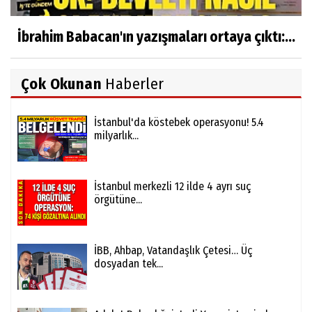
İbrahim Babacan'ın yazışmaları ortaya çıktı:...
Çok Okunan
Haberler
İstanbul'da köstebek operasyonu! 5.4
milyarlık...
İstanbul merkezli 12 ilde 4 ayrı suç
örgütüne...
İBB, Ahbap, Vatandaşlık Çetesi… Üç
dosyadan tek...