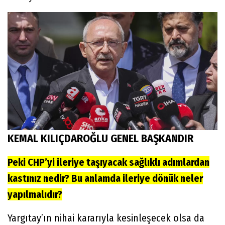
KEMAL KILIÇDAROĞLU GENEL BAŞKANDIR
Peki CHP’yi ileriye taşıyacak sağlıklı adımlardan
kastınız nedir? Bu anlamda ileriye dönük neler
yapılmalıdır?
Yargıtay’ın nihai kararıyla kesinleşecek olsa da