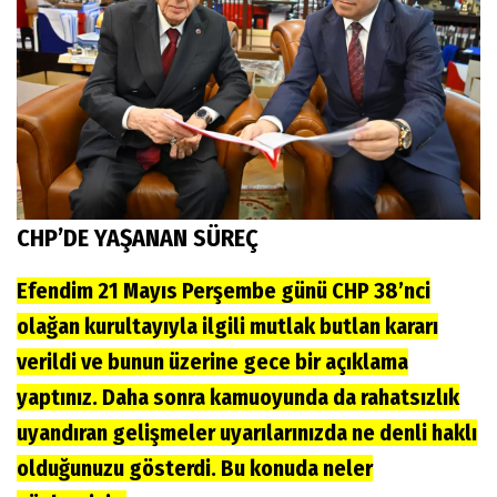
CHP’DE YAŞANAN SÜREÇ
Efendim 21 Mayıs Perşembe günü CHP 38’nci
olağan kurultayıyla ilgili mutlak butlan kararı
verildi ve bunun üzerine gece bir açıklama
yaptınız. Daha sonra kamuoyunda da rahatsızlık
uyandıran gelişmeler uyarılarınızda ne denli haklı
olduğunuzu gösterdi. Bu konuda neler