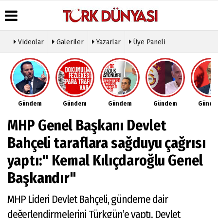
Videolar
Galeriler
Yazarlar
Üye Paneli
Üye Paneli
Hava
Köşe
Künye
Durumu
Yazarları
Haber
İletişim
Arşivi
Gazete
Video
Çerez
Manşetleri
Galeri
Gazete
Politikası
Gündem
Gündem
Gündem
Gündem
Günd
Arşivi
Anketler
Foto
Gizlilik
Galeri
Günün
Biyografiler
İlkeleri
MHP Genel Başkanı Devlet
Haberleri
Etkinlikler
Bahçeli taraflara sağduyu çağrısı
yaptı:" Kemal Kılıçdaroğlu Genel
Başkandır"
MHP Lideri Devlet Bahçeli, gündeme dair
değerlendirmelerini Türkgün’e yaptı. Devlet