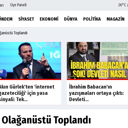
Üye Paneli
26°C 
arı
ÜNDEM
SIYASET
EKONOMI
DÜNYA
POLITIKA
MAGAZIN
ağanüstü Toplandı
mu
Köşe Yazarları
şetleri
Video Galeri
Foto Galeri
r
Etkinlikler
Son Dakik
Akın Gürlek'ten 'internet
İbrahim Babacan'ın
gazeteciliği' için yasa
yazışmaları ortaya çıktı:
sinyali: Tek...
Devleti...
n Olağanüstü Toplandı