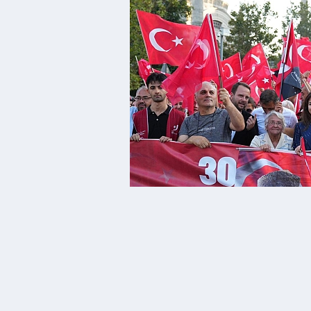
01 Eylül 2025 - 11:46
Beşiktaş Belediyesi, 30 Ağustos Zafe
kutladı. Yüzlerce vatandaş, Beşiktaş