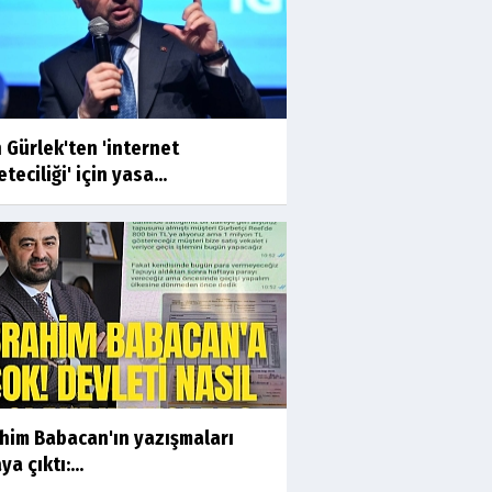
 Gürlek'ten 'internet
teciliği' için yasa...
ahim Babacan'ın yazışmaları
ya çıktı:...