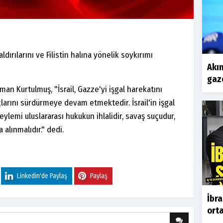
dırılarını ve Filistin halına yönelik soykırımı
Akın
gaze
n Kurtulmuş, "İsrail, Gazze'yi işgal harekatını
çlarını sürdürmeye devam etmektedir. İsrail'in işgal
 eylemi uluslararası hukukun ihlalidir, savaş suçudur,
a alınmalıdır." dedi.
Linkedin'de Paylaş
Paylaş
İbr
orta