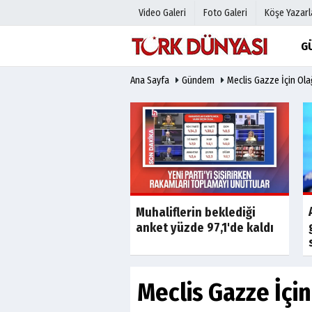
Video Galeri
Foto Galeri
Köşe Yazarl
G
Ana Sayfa
Gündem
Meclis Gazze İçin Ol
Üye Paneli
Hava Duru
Haber Arşivi
Gazete Man
Gazete Arşivi
Anketler
Günün Haberleri
Biyografile
Son Dakika
Son Dakika
aki 165 milyonluk
Muhaliflerin beklediği
ün ardından dava
anket yüzde 97,1'de kaldı
Meclis Gazze İçi