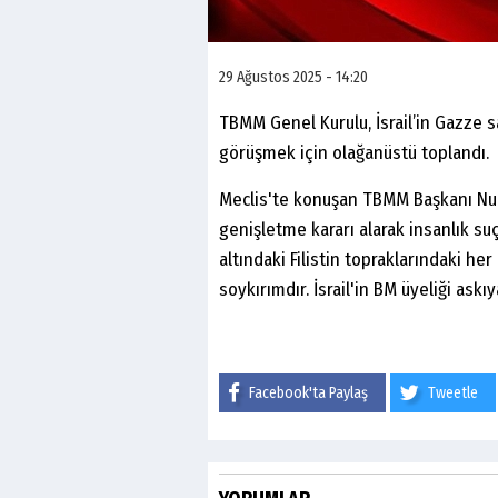
29 Ağustos 2025 - 14:20
TBMM Genel Kurulu, İsrail’in Gazze sal
görüşmek için olağanüstü toplandı.
Meclis'te konuşan TBMM Başkanı Numa
genişletme kararı alarak insanlık su
altındaki Filistin topraklarındaki her
soykırımdır. İsrail'in BM üyeliği askıy
Facebook'ta Paylaş
Tweetle