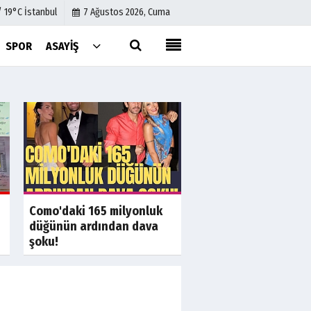
/ 19°C İstanbul
7 Ağustos 2026, Cuma
SPOR
ASAYIŞ
Künye
İletişim
Çerez Politikası
Gizlilik İlkeleri
a
Son Dakika
S
Muhaliflerin bekledi
Como'daki 165 milyonluk
anket yüzde 97,1'de 
düğünün ardından dava
şoku!