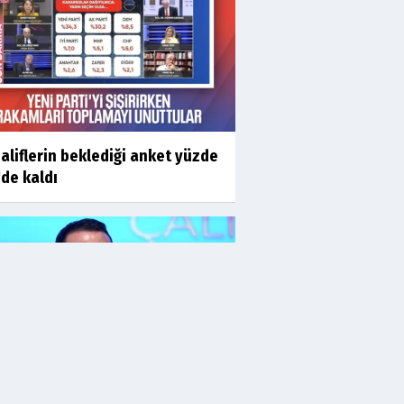
liflerin beklediği anket yüzde
'de kaldı
 Gürlek'ten 'internet