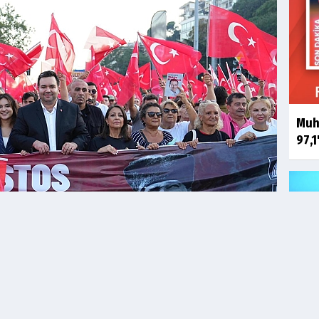
Muha
97,1
r Bayramı’nın 103. yıl dönümünü ‘Zafer Yürüyüşü’ ile
Akın
 Belediyesi Başkan Vekili Rasim Şişman’la birlikte