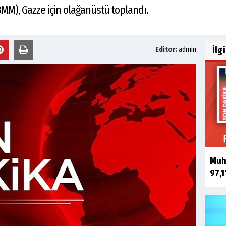
BMM), Gazze için olağanüstü toplandı.
İlg
Editor:
admin
Muha
97,1