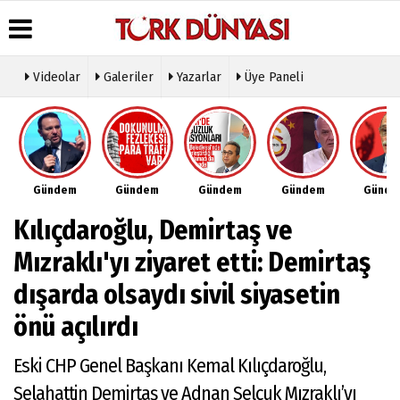
Videolar
Galeriler
Yazarlar
Üye Paneli
Üye Paneli
Hava
Köşe
Künye
Durumu
Yazarları
Haber
İletişim
Arşivi
Gazete
Video
Çerez
Manşetleri
Galeri
Gazete
Politikası
Gündem
Gündem
Gündem
Gündem
Günd
Arşivi
Anketler
Foto
Gizlilik
Galeri
Günün
Biyografiler
İlkeleri
Kılıçdaroğlu, Demirtaş ve
Haberleri
Etkinlikler
Mızraklı'yı ziyaret etti: Demirtaş
dışarda olsaydı sivil siyasetin
önü açılırdı
Eski CHP Genel Başkanı Kemal Kılıçdaroğlu,
Selahattin Demirtaş ve Adnan Selçuk Mızraklı’yı