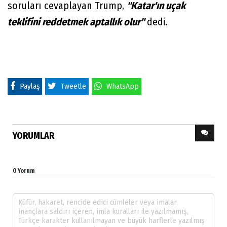
soruları cevaplayan Trump,
"Katar'ın uçak
teklifini reddetmek aptallık olur"
dedi.
Paylaş
Tweetle
WhatsApp
YORUMLAR
0 Yorum