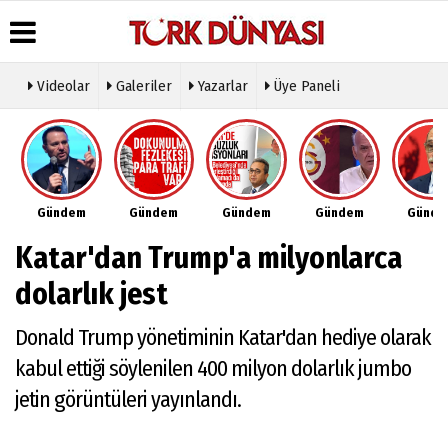
Videolar
Galeriler
Yazarlar
Üye Paneli
Üye Paneli
Hava
Köşe
Künye
Durumu
Yazarları
Haber
İletişim
Arşivi
Gazete
Video
Çerez
Manşetleri
Galeri
Gazete
Politikası
Gündem
Gündem
Gündem
Gündem
Günd
Arşivi
Anketler
Foto
Gizlilik
Galeri
Günün
Biyografiler
İlkeleri
Katar'dan Trump'a milyonlarca
Haberleri
Etkinlikler
dolarlık jest
Donald Trump yönetiminin Katar'dan hediye olarak
kabul ettiği söylenilen 400 milyon dolarlık jumbo
jetin görüntüleri yayınlandı.