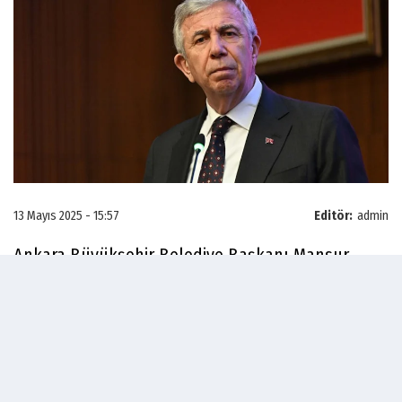
13 Mayıs 2025 - 15:57
Editör:
admin
Ankara Büyükşehir Belediye Başkanı Mansur
Yavaş, terör örgütü PKK'nın silah bırakma ve fesih
kararını açıklamasına ilişkin olarak, "Elbette
Terörsüz Türkiye hepimizin özlemi ve hedefidir.
Ancak Türkiye Cumhuriyeti vatandaşlarını
rahatsız edecek, onları üzecek herhangi bir taviz,