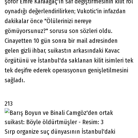
şoför Emre Karaağaç'ın saf değiştirmesinin kilit rol
oynadığı değerlendirilirken; Vukotic'in infazdan
dakikalar önce "Ölülerinizi nereye
gömüyorsunuz?" sorusu son sözleri oldu.
Cinayetten 10 gün sonra bir mail adresinden
gelen gizli ihbar, suikastın arkasındaki Kavac
örgütünü ve İstanbul'da saklanan kilit isimleri tek
tek deşifre ederek operasyonun genişletilmesini
sağladı.
213
Sırp organize suç dünyasının İstanbul'daki