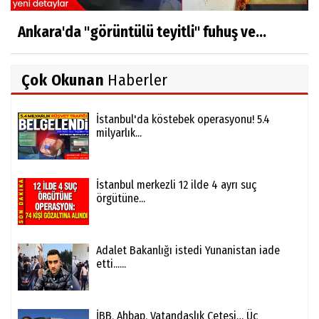
Ankara'da "görüntülü teyitli" fuhuş ve...
Çok Okunan
Haberler
İstanbul'da köstebek operasyonu! 5.4
milyarlık...
İstanbul merkezli 12 ilde 4 ayrı suç
örgütüne...
Adalet Bakanlığı istedi Yunanistan iade
etti......
İBB, Ahbap, Vatandaşlık Çetesi… Üç