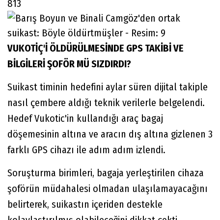
813
VUKOTİÇ'İ ÖLDÜRÜLMESİNDE GPS TAKİBİ VE
BİLGİLERİ ŞOFÖR MÜ SIZDIRDI?
Suikast timinin hedefini aylar süren dijital takiple
nasıl çembere aldığı teknik verilerle belgelendi.
Hedef Vukotic'in kullandığı araç bagaj
döşemesinin altına ve aracın dış altına gizlenen 3
farklı GPS cihazı ile adım adım izlendi.
Soruşturma birimleri, bagaja yerleştirilen cihaza
şoförün müdahalesi olmadan ulaşılamayacağını
belirterek, suikastın içeriden destekle
kolaylaştırılmış olabileceğini dikkat çekti.