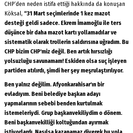
CHP’den neden istifa ettiği hakkında da konuşan
Köksal,
“31 Mart seçimlerinde 1 kez mazot
desteği geldi sadece. Ekrem İmamoğlu ile ters
düşünce bir daha mazot kartı yollamadılar ve
sistematik olarak trollerin saldırısına uğradım. Bu
CHP bizim CHP'miz değil. Ben artık hırsızlığı
yolsuzluğu savunamam! Eskiden olsa suç işleyen
partiden atılırdı, şimdi her şey meşrulaştırılıyor.
Ben yalnız değilim. Afyonkarahisar'ın bir
evladıyım. Beni belediye başkan adayı
yapmalarının sebebi benden kurtulmak
istemeleriydi. Grup başkanvekiliydim o dönem.
Beni başkanvekilliği koltuğundan ayırmak
istiyorlardı. Nasılsa kazanamaz diyerek bu yola