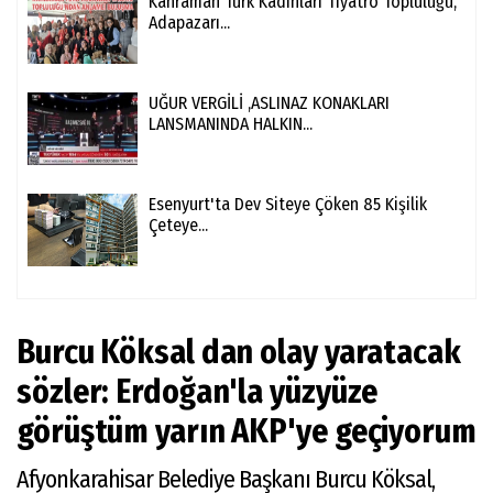
Kahraman Türk Kadınları Tiyatro Topluluğu,
Adapazarı...
UĞUR VERGİLİ ,ASLINAZ KONAKLARI
LANSMANINDA HALKIN...
Esenyurt'ta Dev Siteye Çöken 85 Kişilik
Çeteye...
Burcu Köksal dan olay yaratacak
sözler: Erdoğan'la yüzyüze
görüştüm yarın AKP'ye geçiyorum
Afyonkarahisar Belediye Başkanı Burcu Köksal,