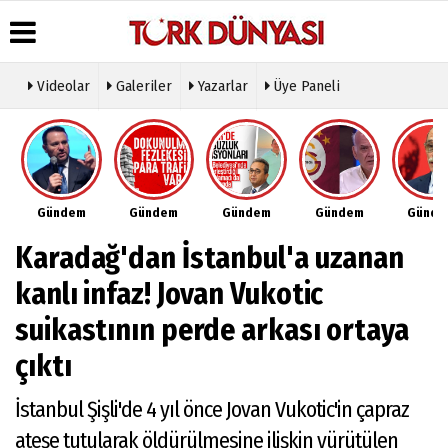
Videolar
Galeriler
Yazarlar
Üye Paneli
Üye Paneli
Hava
Köşe
Künye
Durumu
Yazarları
Haber
İletişim
Arşivi
Gazete
Video
Çerez
Manşetleri
Galeri
Gazete
Politikası
Gündem
Gündem
Gündem
Gündem
Günd
Arşivi
Anketler
Foto
Gizlilik
Galeri
Günün
Biyografiler
İlkeleri
Karadağ'dan İstanbul'a uzanan
Haberleri
Etkinlikler
kanlı infaz! Jovan Vukotic
suikastının perde arkası ortaya
çıktı
İstanbul Şişli'de 4 yıl önce Jovan Vukotic'in çapraz
ateşe tutularak öldürülmesine ilişkin yürütülen