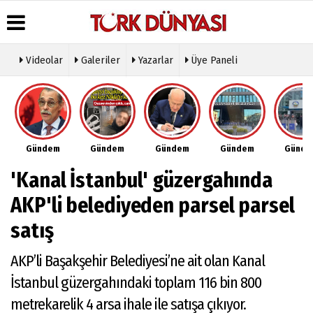
Videolar
Galeriler
Yazarlar
Üye Paneli
Üye Paneli
Hava
Köşe
Künye
Durumu
Yazarları
Haber
İletişim
Arşivi
Gazete
Video
Çerez
Manşetleri
Galeri
Gazete
Politikası
Gündem
Gündem
Gündem
Gündem
Günd
Arşivi
Anketler
Foto
Gizlilik
Galeri
Günün
Biyografiler
İlkeleri
'Kanal İstanbul' güzergahında
Haberleri
Etkinlikler
AKP'li belediyeden parsel parsel
satış
AKP’li Başakşehir Belediyesi’ne ait olan Kanal
İstanbul güzergahındaki toplam 116 bin 800
metrekarelik 4 arsa ihale ile satışa çıkıyor.