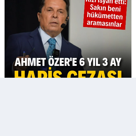
23 Ocak 2026 - 15:47
Editör:
admin
Esenyurt Belediye Başkanı'yken 'kent uzlaşısı'
soruşturmasında 30 Ekim 2024'te tutuklanan ve