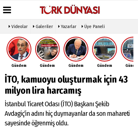
Videolar
Galeriler
Yazarlar
Üye Paneli
Üye Paneli
Hava
Köşe
Künye
Durumu
Yazarları
Haber
İletişim
Arşivi
Gazete
Video
Çerez
Manşetleri
Galeri
Gazete
Politikası
Gündem
Gündem
Gündem
Gündem
Günd
Arşivi
Anketler
Foto
Gizlilik
Galeri
Günün
Biyografiler
İlkeleri
İTO, kamuoyu oluşturmak için 43
Haberleri
Etkinlikler
milyon lira harcamış
İstanbul Ticaret Odası (İTO) Başkanı Şekib
Avdagiç’in adını hiç duymayanlar da son mahareti
sayesinde öğrenmiş oldu.