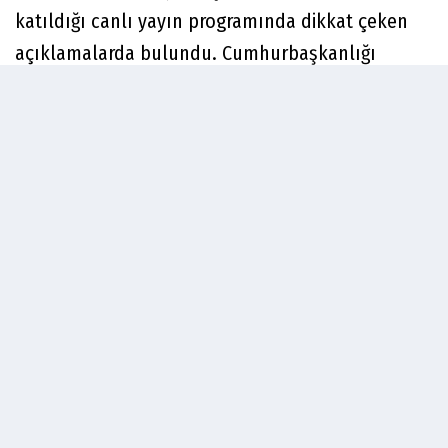
katıldığı canlı yayın programında dikkat çeken
açıklamalarda bulundu. Cumhurbaşkanlığı
adaylığı için
"Kılıçdaroğlu'nun aday olmasını
istemem"
diyen Özcan,
"İmamoğlu ve Yavaş'ın
kazanma ihtimali yüzde 100"
ifadelerini kullandı.
Tanju Özcan'ın açıklamasından satır başları:
"SÖZÜNÜ YİYİP ADAY OLACAĞINI
DÜŞÜNMÜYORUM"
"Sayın Genel Başkan ile ilgili yorum yapmayayım
ama Sayın Mansur Bey, Sayın İmamoğlu. İkisinin
de kazanma şansı yüzde 100. Elimizde böyle
değerler varken niye yüzde 51 kazanma şansı