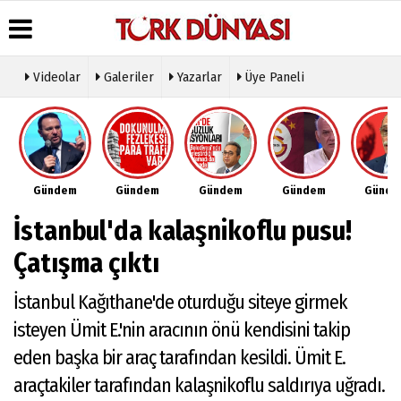
Videolar
Galeriler
Yazarlar
Üye Paneli
Üye Paneli
Hava
Köşe
Künye
Durumu
Yazarları
Haber
İletişim
Arşivi
Gazete
Video
Çerez
Manşetleri
Galeri
Gazete
Politikası
Gündem
Gündem
Gündem
Gündem
Günd
Arşivi
Anketler
Foto
Gizlilik
Galeri
Günün
Biyografiler
İlkeleri
İstanbul'da kalaşnikoflu pusu!
Haberleri
Etkinlikler
Çatışma çıktı
İstanbul Kağıthane'de oturduğu siteye girmek
isteyen Ümit E.'nin aracının önü kendisini takip
eden başka bir araç tarafından kesildi. Ümit E.
araçtakiler tarafından kalaşnikoflu saldırıya uğradı.