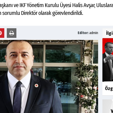
kanı ve IKF Yönetim Kurulu Üyesi Halis Avşar, Ulusla
 sorumlu Direktör olarak görevlendirildi.
İlg
Editor:
admin
Özgü