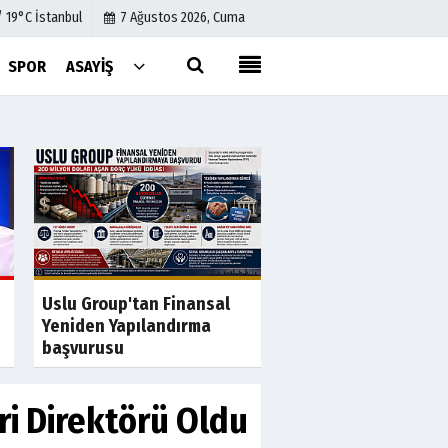
/ 19°C İstanbul
7 Ağustos 2026, Cuma
SPOR
ASAYIŞ
Künye
İletişim
Çerez Politikası
Gizlilik İlkeleri
Son Dakika
Özgür Özel'in 'rüşve
Uslu Group'tan Finansal
fezlekesinin detaylar
Yeniden Yapılandırma
başvurusu
ri Direktörü Oldu