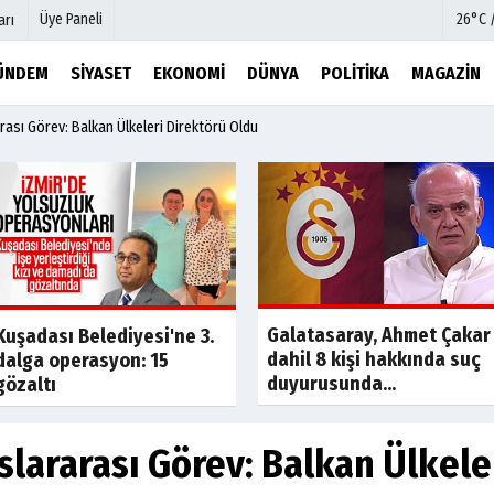
Üye Paneli
26°C 
arı
ÜNDEM
SIYASET
EKONOMI
DÜNYA
POLITIKA
MAGAZIN
arası Görev: Balkan Ülkeleri Direktörü Oldu
mu
Köşe Yazarları
şetleri
Video Galeri
Foto Galeri
r
Etkinlikler
Galatasaray, Ahmet Çakar
Kuşadası Belediyesi'ne 3.
dahil 8 kişi hakkında suç
dalga operasyon: 15
duyurusunda...
gözaltı
uslararası Görev: Balkan Ülkele