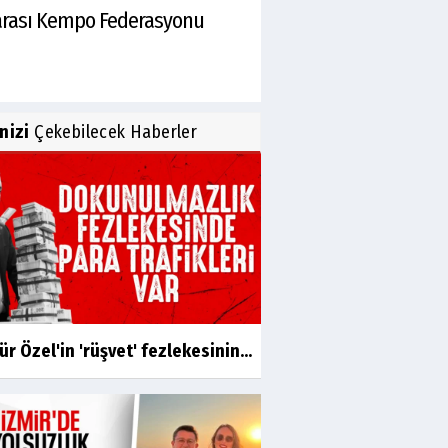
rarası Kempo Federasyonu
inizi
Çekebilecek Haberler
r Özel'in 'rüşvet' fezlekesinin...