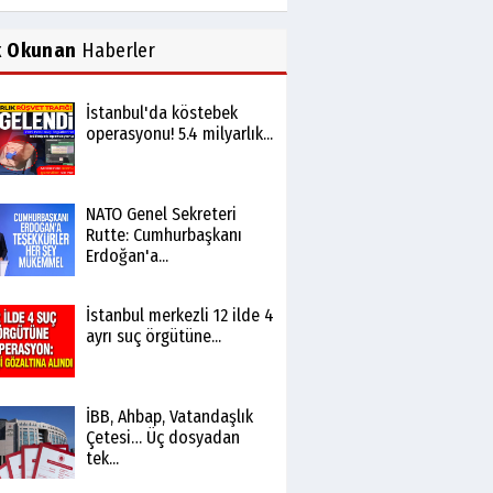
k Okunan
Haberler
İstanbul'da köstebek
operasyonu! 5.4 milyarlık...
NATO Genel Sekreteri
Rutte: Cumhurbaşkanı
Erdoğan'a...
İstanbul merkezli 12 ilde 4
ayrı suç örgütüne...
İBB, Ahbap, Vatandaşlık
Çetesi… Üç dosyadan
tek...