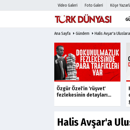
Video Galeri
Foto Galeri
Köşe Yazarl
G
Ana Sayfa
Gündem
Halis Avşar'a Uluslar
Üye Paneli
Hava Duru
Haber Arşivi
Gazete Man
Gazete Arşivi
Anketler
Günün Haberleri
Biyografile
Son Dakika
roup'tan Finansal
Özgür Özel'in 'rüşvet'
n Yapılandırma
fezlekesinin detayları...
rusu
Halis Avşar'a Ul