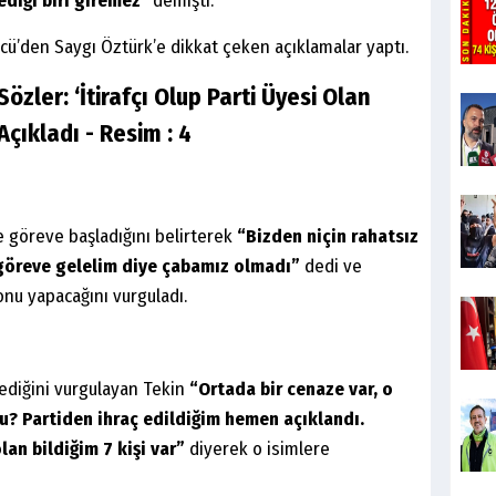
ediği biri giremez"
demişti.
zcü’den Saygı Öztürk’e dikkat çeken açıklamalar yaptı.
le göreve başladığını belirterek
“Bizden niçin rahatsız
 göreve gelelim diye çabamız olmadı”
dedi ve
onu yapacağını vurguladı.
ediğini vurgulayan Tekin
“Ortada bir cenaze var, o
? Partiden ihraç edildiğim hemen açıklandı.
lan bildiğim 7 kişi var”
diyerek o isimlere