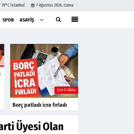
/ 19°C İstanbul
7 Ağustos 2026, Cuma
SPOR
ASAYIŞ
Künye
İletişim
Çerez Politikası
Gizlilik İlkeleri
i
a
Son Dakika
S
Uslu Group'tan Fina
Yeniden Yapılandır
başvurusu
Borç patladı icra fırladı
arti Üyesi Olan