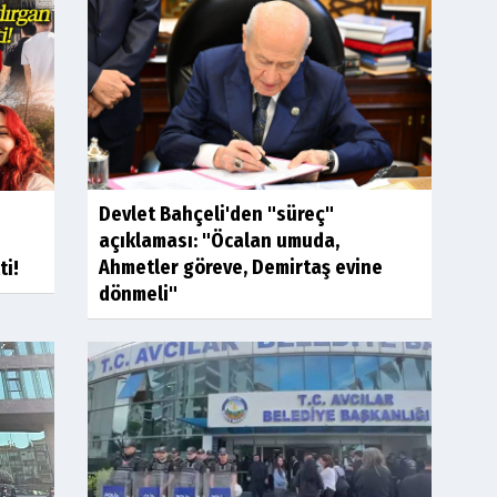
Devlet Bahçeli'den "süreç"
açıklaması: "Öcalan umuda,
Ahmetler göreve, Demirtaş evine
ti!
dönmeli"