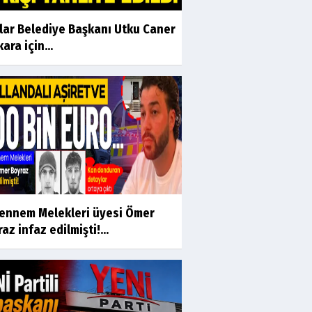
ılar Belediye Başkanı Utku Caner
ara için...
ennem Melekleri üyesi Ömer
az infaz edilmişti!...