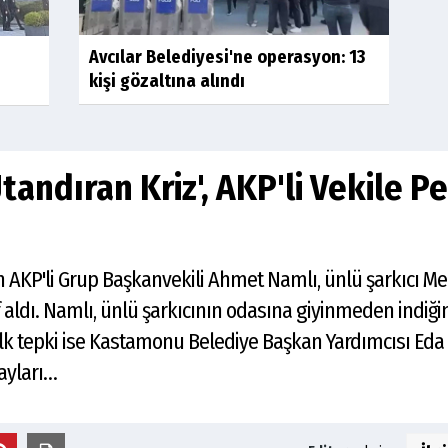
Avcılar Belediyesi'ne operasyon: 13
kişi gözaltına alındı
andıran Kriz', AKP'li Vekile P
n AKP'li Grup Başkanvekili Ahmet Namlı, ünlü şarkıcı 
f aldı. Namlı, ünlü şarkıcının odasına giyinmeden indi
ilk tepki ise Kastamonu Belediye Başkan Yardımcısı Eda 
ayları…