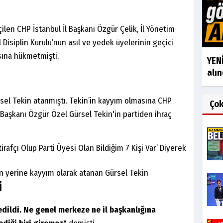
n CHP İstanbul İl Başkanı Özgür Çelik, İl Yönetim
l Disiplin Kurulu’nun asıl ve yedek üyelerinin geçici
sına hükmetmişti.
YENİ
alın
rsel Tekin atanmıştı. Tekin’in kayyım olmasına CHP
Ço
 Başkanı Özgür Özel Gürsel Tekin'in partiden ihraç
in yerine kayyım olarak atanan Gürsel Tekin
İ
edildi. Ne genel merkeze ne il başkanlığına