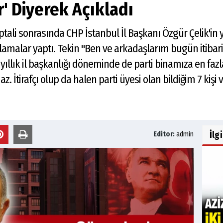
ar' Diyerek Açıkladı
iptali sonrasında CHP İstanbul İl Başkanı Özgür Çelik'in
klamalar yaptı. Tekin "Ben ve arkadaşlarım bugün itibar
 yıllık il başkanlığı döneminde de parti binamıza en faz
z. İtirafçı olup da halen parti üyesi olan bildiğim 7 kiş
İlg
Editor:
admin