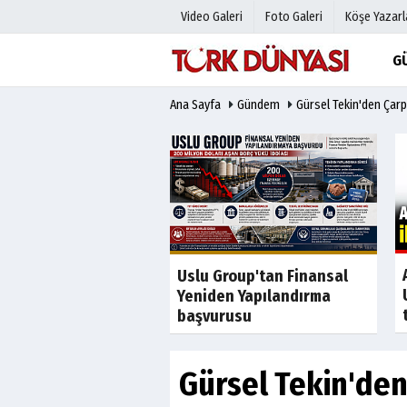
Video Galeri
Foto Galeri
Köşe Yazarl
G
Ana Sayfa
Gündem
Gürsel Tekin'den Çarpıc
Üye Paneli
Hava Duru
Haber Arşivi
Gazete Man
Gazete Arşivi
Anketler
Günün Haberleri
Biyografile
Son Dakika
Son Dakika
tladı icra fırladı
Uslu Group'tan Finansal
Yeniden Yapılandırma
başvurusu
Gürsel Tekin'den 