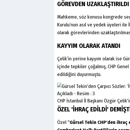
GÖREVDEN UZAKLAŞTIRILDI
Mahkeme, söz konusu kongrede seçile
Kurulu’nun asıl ve yedek üyeleri ile İ
olarak görevlerinden uzaklaştırılma
KAYYIM OLARAK ATANDI
Çelik’in yerine kayyım olarak ise Gü
içinde tepkiler çoğalmış, CHP Genel
edildiğini duyurmuştu.
CHP İstanbul İl Başkanı Özgür Çelik'
ÖZEL 'İHRAÇ EDİLDİ' DEMİŞT
Özel "
Gürsel Tekin CHP'den ihraç 