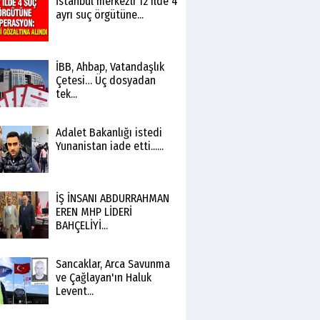
İstanbul merkezli 12 ilde 4
ayrı suç örgütüne...
İBB, Ahbap, Vatandaşlık
Çetesi… Üç dosyadan
tek...
Adalet Bakanlığı istedi
Yunanistan iade etti......
İŞ İNSANI ABDURRAHMAN
EREN MHP LİDERİ
BAHÇELİYİ...
Sancaklar, Arca Savunma
ve Çağlayan'ın Haluk
Levent...