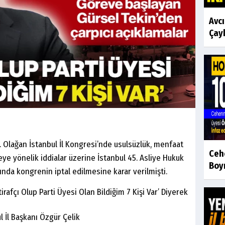
Avc
Çayk
. Olağan İstanbul İl Kongresi’nde usulsüzlük, menfaat
Ceh
ye yönelik iddialar üzerine İstanbul 45. Asliye Hukuk
Boyr
da kongrenin iptal edilmesine karar verilmişti.
 İl Başkanı Özgür Çelik