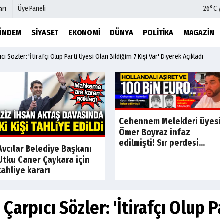
Üye Paneli
26°C 
arı
ÜNDEM
SIYASET
EKONOMI
DÜNYA
POLITIKA
MAGAZIN
ı Sözler: 'İtirafçı Olup Parti Üyesi Olan Bildiğim 7 Kişi Var' Diyerek Açıkladı
mu
Köşe Yazarları
şetleri
Video Galeri
Foto Galeri
r
Etkinlikler
Cehennem Melekleri üyes
Ömer Boyraz infaz
edilmişti! Sır perdesi...
Son Dakika
Son Dakik
Avcılar Belediye Başkanı
Utku Caner Çaykara için
tahliye kararı
Çarpıcı Sözler: 'İtirafçı Olup P