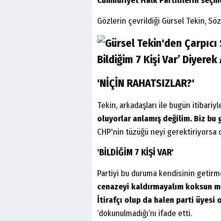
Cumhuriyet Halk Partililerin seçm
Gözlerin çevrildiği Gürsel Tekin, Sö
'NİÇİN RAHATSIZLAR?'
Tekin, arkadaşları ile bugün itibariy
oluyorlar anlamış değilim. Biz bu
CHP'nin tüzüğü neyi gerektiriyorsa 
'BİLDİĞİM 7 KİŞİ VAR'
Partiyi bu duruma kendisinin getirm
cenazeyi kaldırmayalım koksun mu
İtirafçı olup da halen parti üyesi o
‘dokunulmadığı’nı ifade etti.