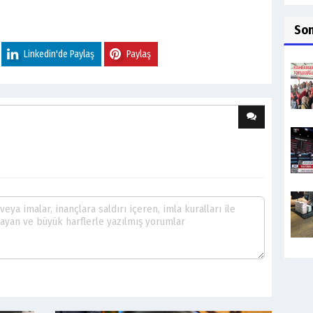
So
Linkedin'de Paylaş
Paylaş