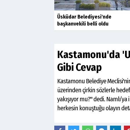
Üsküdar Belediyesi'nde
başkanvekili belli oldu
Kastamonu'da 'Ut
Gibi Cevap
Kastamonu Belediye Meclisi'ni
üzerinden çirkin sözlerle hede
yakışıyor mu?" dedi. Namlı’ya 
herkesin konuştuğu olayın det