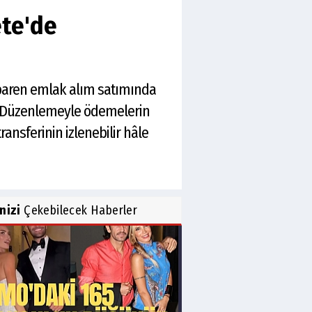
ete'de
ibaren emlak alım satımında
k. Düzenlemeyle ödemelerin
ransferinin izlenebilir hâle
inizi
Çekebilecek Haberler