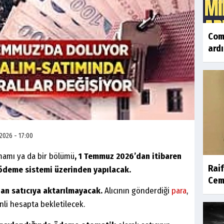
Com
ardı
2026 - 17:00
mamı ya da bir bölümü
, 1 Temmuz 2026’dan itibaren
Raif
 ödeme sistemi üzerinden yapılacak.
Cemi
an satıcıya aktarılmayacak.
Alıcının gönderdiği
para
,
li hesapta bekletilecek.