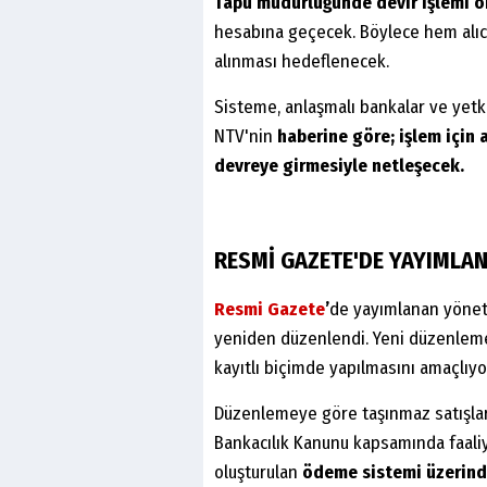
Tapu müdürlüğünde devir işlemi 
hesabına geçecek. Böylece hem alıc
alınması hedeflenecek.
Sisteme, anlaşmalı bankalar ve yetki
NTV'nin
haberine göre; işlem için
devreye girmesiyle netleşecek.
RESMİ GAZETE'DE YAYIMLAN
Resmi Gazete
’
de yayımlanan yönetme
yeniden düzenlendi. Yeni düzenleme
kayıtlı biçimde yapılmasını amaçlıyo
Düzenlemeye göre taşınmaz satışları
Bankacılık Kanunu kapsamında faaliy
oluşturulan
ödeme sistemi üzerind