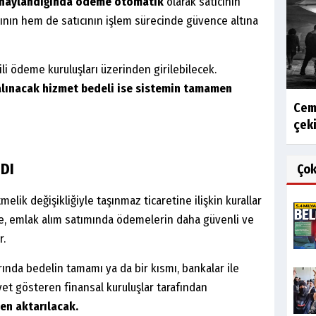
onaylandığında ödeme otomatik
olarak satıcının
ının hem de satıcının işlem sürecinde güvence altına
li ödeme kuruluşları üzerinden girilebilecek.
 alınacak hizmet bedeli ise sistemin tamamen
Cem
çeki
DI
Ço
lik değişikliğiyle taşınmaz ticaretine ilişkin kurallar
, emlak alım satımında ödemelerin daha güvenli ve
r.
nda bedelin tamamı ya da bir kısmı, bankalar ile
et gösteren finansal kuruluşlar tarafından
en aktarılacak.