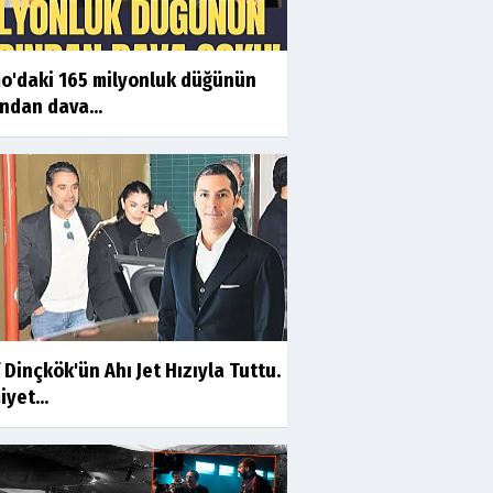
o'daki 165 milyonluk düğünün
ndan dava...
 Dinçkök'ün Ahı Jet Hızıyla Tuttu.
yet...