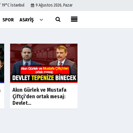
/ 19°C İstanbul
9 Ağustos 2026, Pazar
SPOR
ASAYIŞ
Künye
İletişim
Çerez Politikası
Gizlilik İlkeleri
a
Son Dakika
S
Akın Gürlek ve Mustafa
Özgür Özel'in rüşve
a
Çiftçi'den ortak mesaj:
başkanları! Değişim
Devlet...
vaadi...