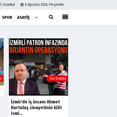
C İstanbul
6 Ağustos 2026, Perşembe
SPOR
ASAYIŞ
Künye
İletişim
Çerez Politikası
Gizlilik İlkeleri
a
Son Dakika
S
Avcılar Belediye Ba
Utku Caner Çaykara 
tahliye kararı
İzmir'de iş insanı Ahmet
Kurtuluş cinayetinin kilit
ismi...