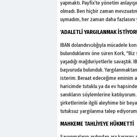
yapmaktı. Payfix’te yönetim anlayış
olmadı. Ben hiçbir zaman mevzuatın
uymadım, her zaman daha fazlasını y
'ADALETLİ YARGILANMAK İSTİYOR
IBAN dolandırıcılığıyla mücadele ko
bulunduklarını öne süren Kork, "Biz
yaşadığı mağduriyetlerle savaştık. IBA
başvuruda bulunduk. Yargılanmaktan
isterim. Beraat edeceğime eminim a
haricimde tutuklu ya da ev hapsin
sanıkların söylemlerine katılıyorum.
şirketlerimle ilgili aleyhime bir be
tutuksuz yargılanma talep ediyorum" 
MAHKEME TAHLİYEYE HÜKMETTİ
Savunmaların ardından ara kararını 