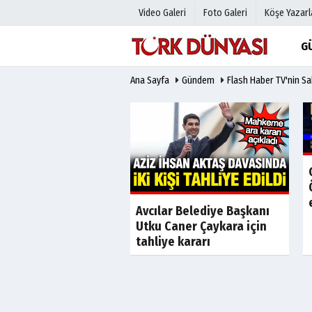
Video Galeri
Foto Galeri
Köşe Yazarl
G
Ana Sayfa
Gündem
Flash Haber TV'nin Sa
Üye Paneli
Hava Duru
Haber Arşivi
Gazete Man
Gazete Arşivi
Anketler
Günün Haberleri
Biyografile
Son Dakika
Son Dakika
Avcılar Belediye Başkanı
de iş insanı Ahmet
Utku Caner Çaykara için
ş cinayetinin kilit
tahliye kararı