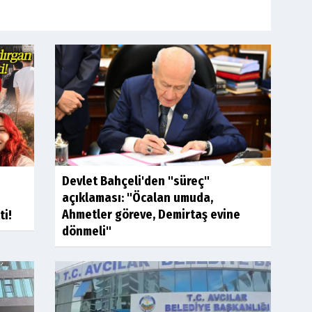
Devlet Bahçeli'den "süreç"
açıklaması: "Öcalan umuda,
Ahmetler göreve, Demirtaş evine
ti!
dönmeli"