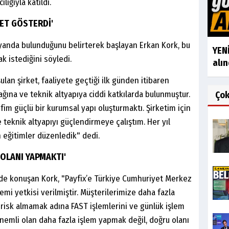
lığıyla katıldı.
YET GÖSTERDİ'
yanda bulunduğunu belirterek başlayan Erkan Kork, bu
YENİ
k istediğini söyledi.
alın
an şirket, faaliyete geçtiği ilk günden itibaren
ğına ve teknik altyapıya ciddi katkılarda bulunmuştur.
Ço
fim güçlü bir kurumsal yapı oluşturmaktı. Şirketim için
 teknik altyapıyı güçlendirmeye çalıştım. Her yıl
n eğitimler düzenledik" dedi.
 OLANI YAPMAKTI'
 de konuşan Kork, "Payfix’e Türkiye Cumhuriyet Merkez
mi yetkisi verilmiştir. Müşterilerimize daha fazla
isk almamak adına FAST işlemlerini ve günlük işlem
n önemli olan daha fazla işlem yapmak değil, doğru olanı