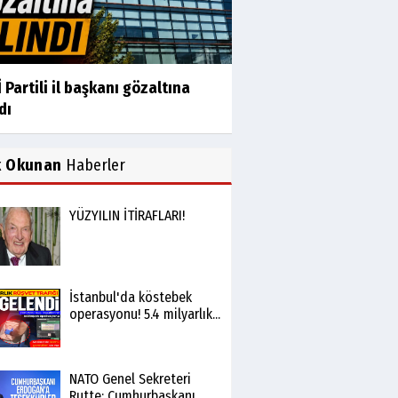
 Partili il başkanı gözaltına
dı
k Okunan
Haberler
YÜZYILIN İTİRAFLARI!
İstanbul'da köstebek
operasyonu! 5.4 milyarlık...
NATO Genel Sekreteri
Rutte: Cumhurbaşkanı