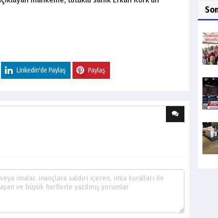
So
Linkedin'de Paylaş
Paylaş