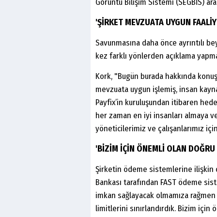
Görüntü Bilişim Sistemi (SEGBİS) aracı
'ŞİRKET MEVZUATA UYGUN FAALİ
Savunmasına daha önce ayrıntılı be
kez farklı yönlerden açıklama yapma
Kork, "Bugün burada hakkında konuşul
mevzuata uygun işlemiş, insan kayna
Payfix’in kuruluşundan itibaren hede
her zaman en iyi insanları almaya ve
yöneticilerimiz ve çalışanlarımız içi
'BİZİM İÇİN ÖNEMLİ OLAN DOĞRU
Şirketin ödeme sistemlerine ilişkin
Bankası tarafından FAST ödeme siste
imkan sağlayacak olmamıza rağmen r
limitlerini sınırlandırdık. Bizim içi