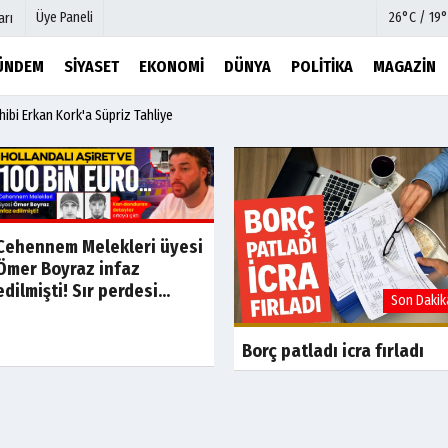
Üye Paneli
26°C / 19°
arı
ÜNDEM
SIYASET
EKONOMI
DÜNYA
POLITIKA
MAGAZIN
hibi Erkan Kork'a Süpriz Tahliye
mu
Köşe Yazarları
şetleri
Video Galeri
Foto Galeri
r
Etkinlikler
Cehennem Melekleri üyesi
Ömer Boyraz infaz
edilmişti! Sır perdesi...
Son Dakika
Son Dakik
Borç patladı icra fırladı