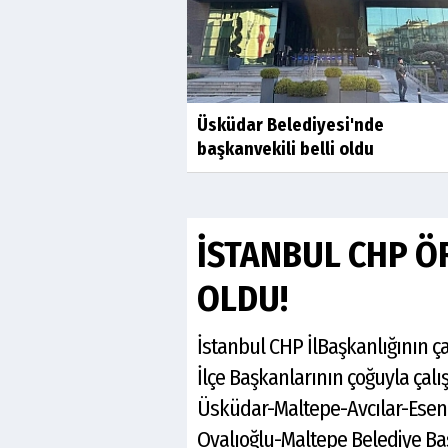
Üsküdar Belediyesi'nde
başkanvekili belli oldu
İSTANBUL CHP Ö
OLDU!
İstanbul CHP İlBaşkanlığının ça
İlçe Başkanlarının çoğuyla çalı
Üsküdar-Maltepe-Avcılar-Esenle
Ovalıoğlu-Maltepe Belediye B