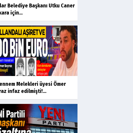
ılar Belediye Başkanı Utku Caner
ara için...
ennem Melekleri üyesi Ömer
az infaz edilmişti!...