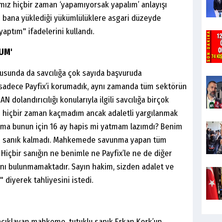
ımız hiçbir zaman ‘yapamıyorsak yapalım’ anlayışı
 bana yüklediği yükümlülüklere asgari düzeyde
aptım" ifadelerini kullandı.
UM'
nusunda da savcılığa çok sayıda başvuruda
 sadece Payfix’i korumadık, aynı zamanda tüm sektörün
N dolandırıcılığı konularıyla ilgili savcılığa birçok
 hiçbir zaman kaçmadım ancak adaletli yargılanmak
ma bunun için 16 ay hapis mi yatmam lazımdı? Benim
de sanık kalmadı. Mahkemede savunma yapan tüm
 Hiçbir sanığın ne benimle ne Payfix’le ne de diğer
yanı bulunmamaktadır. Sayın hakim, sizden adalet ve
diyerek tahliyesini istedi.
açıklayan mahkeme, tutuklu sanık Erkan Kork’un