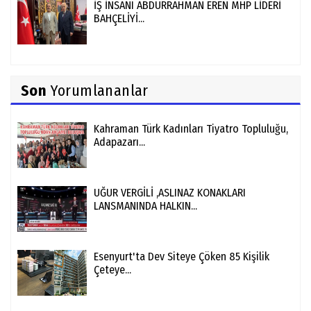
İŞ İNSANI ABDURRAHMAN EREN MHP LİDERİ
BAHÇELİYİ...
Son
Yorumlananlar
Kahraman Türk Kadınları Tiyatro Topluluğu,
Adapazarı...
UĞUR VERGİLİ ,ASLINAZ KONAKLARI
LANSMANINDA HALKIN...
Esenyurt'ta Dev Siteye Çöken 85 Kişilik
Çeteye...