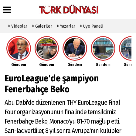
Videolar
Galeriler
Yazarlar
Üye Paneli
Üye Paneli
Hava
Köşe
Künye
Durumu
Yazarları
Haber
İletişim
Arşivi
Gazete
Video
Çerez
Manşetleri
Galeri
Gazete
Politikası
Gündem
Gündem
Gündem
Gündem
Günd
Arşivi
Anketler
Foto
Gizlilik
Galeri
Günün
Biyografiler
İlkeleri
EuroLeague'de şampiyon
Haberleri
Etkinlikler
Fenerbahçe Beko
Abu Dabi'de düzenlenen THY EuroLeague Final
Four organizasyonunun finalinde temsilcimiz
Fenerbahçe Beko, Monaco'yu 81-70 mağlup etti.
Sarı-lacivertliler, 8 yıl sonra Avrupa'nın kulüpler