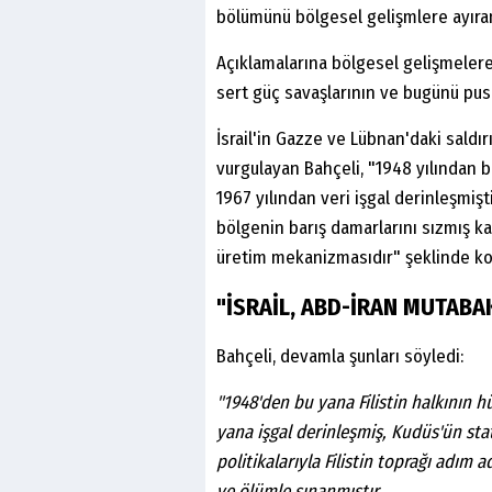
bölümünü bölgesel gelişmlere ayıran
Açıklamalarına bölgesel gelişmeler
sert güç savaşlarının ve bugünü pus
İsrail'in Gazze ve Lübnan'daki saldı
vurgulayan Bahçeli, "1948 yılından b
1967 yılından veri işgal derinleşmişt
bölgenin barış damarlarını sızmış ka
üretim mekanizmasıdır" şeklinde ko
"İSRAİL, ABD-İRAN MUTABA
Bahçeli, devamla şunları söyledi:
"1948'den bu yana Filistin halkının 
yana işgal derinleşmiş, Kudüs'ün st
politikalarıyla Filistin toprağı adım a
ve ölümle sınanmıştır.