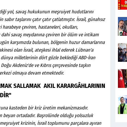
lediği yol, savaş hukukunun meşruiyet hudutlarını
 sabır taşlarını çatır çatır çatlatmıştır. İsrail, günahsız
ri harabeye çeviren, hastaneleri, okulları,
ı dahi savaş meydanına çeviren bir ölüm ve intikam
ugün karşımızda bulunan, bölgenin huzur damarlarına
kinesi olan İsrail, ateşkesi ihlal ederek Lübnan'a
dünya milletlerinin dört gözle beklediği ABD-İran
Doğu Akdeniz'de ve Kıbrıs çerçevesinde taşkın
 merkezi olmaya devam etmektedir.
MAK SALLAMAK AKIL KARARGÂHLARININ
DİR"
una kasteden bir kriz üretim mekanizmasıdır.
n beyan ortadadır. Başrolünde olduğu yolsuzluk
 meşruiyet krizinin, İsrail toplumunu parçalara ayıran