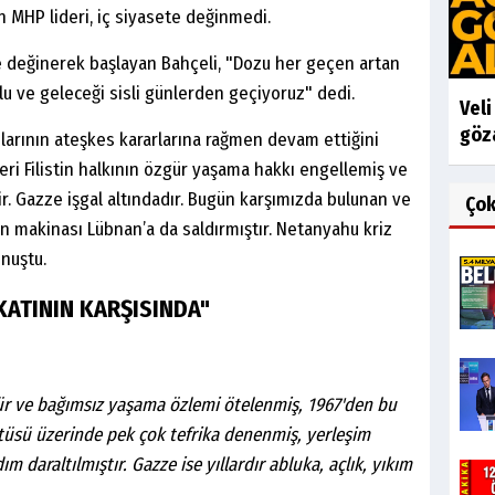
 MHP lideri, iç siyasete değinmedi.
e değinerek başlayan Bahçeli, "Dozu her geçen artan
lu ve geleceği sisli günlerden geçiyoruz" dedi.
Vel
göza
rılarının ateşkes kararlarına rağmen devam ettiğini
eri Filistin halkının özgür yaşama hakkı engellemiş ve
ir. Gazze işgal altındadır. Bugün karşımızda bulunan ve
Ço
n makinası Lübnan’a da saldırmıştır. Netanyahu kriz
nuştu.
KATININ KARŞISINDA"
hür ve bağımsız yaşama özlemi ötelenmiş, 1967'den bu
atüsü üzerinde pek çok tefrika denenmiş, yerleşim
dım daraltılmıştır. Gazze ise yıllardır abluka, açlık, yıkım