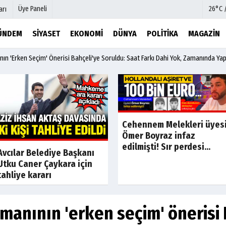
Üye Paneli
26°C 
arı
ÜNDEM
SIYASET
EKONOMI
DÜNYA
POLITIKA
MAGAZIN
ın 'erken Seçim' Önerisi Bahçeli'ye Soruldu: Saat Farkı Dahi Yok, Zamanında Yap
mu
Köşe Yazarları
şetleri
Video Galeri
Foto Galeri
r
Etkinlikler
Cehennem Melekleri üyes
Ömer Boyraz infaz
edilmişti! Sır perdesi...
Son Dakika
Son Dakik
Avcılar Belediye Başkanı
Utku Caner Çaykara için
tahliye kararı
manının 'erken seçim' önerisi 