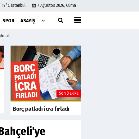
/ 19°C İstanbul
7 Ağustos 2026, Cuma
SPOR
ASAYIŞ
ılmalı
Künye
İletişim
Çerez Politikası
Gizlilik İlkeleri
i
a
Son Dakika
S
Uslu Group'tan Fina
Yeniden Yapılandır
başvurusu
Borç patladı icra fırladı
Bahçeli'ye