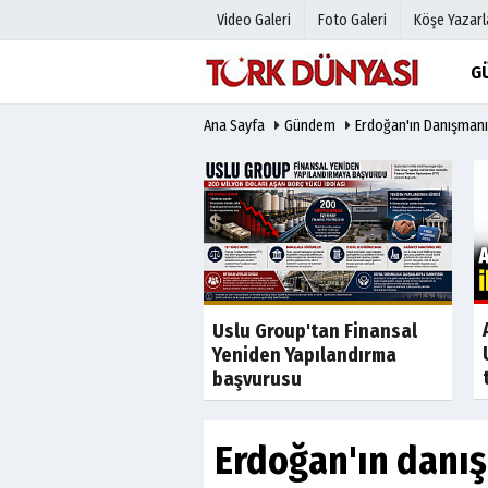
Video Galeri
Foto Galeri
Köşe Yazarl
G
Ana Sayfa
Gündem
Erdoğan'ın Danışmanın
Üye Paneli
Hava Duru
Haber Arşivi
Gazete Man
Gazete Arşivi
Anketler
Günün Haberleri
Biyografile
Son Dakika
Son Dakika
tladı icra fırladı
Uslu Group'tan Finansal
Yeniden Yapılandırma
başvurusu
Erdoğan'ın danış