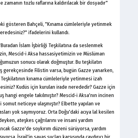
e zamanın tozlu raflarına kaldırılacak bir dosyadır"
 tepki gösteren Bahçeli, "Kınama cümleleriyle yetinmek
redesiniz?" ifadelerini kullandı.
: "Buradan İslam İşbirliği Teşkilatına da seslenmek
mizin, Mescid-i Aksa hassasiyetimizin ve Müslüman
uğumuzun sonucu olarak doğmuştur. Bu teşkilatın
uş gerekçesinde Filistin varsa, bugün Gazze yanarken,
iği Teşkilatının kınama cümleleriyle yetinmesi izah
siniz? Kudüs için kurulan irade nerededir? Gazze için
 hangi engele takılmıştır? Mescid-i Aksa'nın incinen
i somut neticeye ulaşmıştır? Elbette yapılan ve
sları yok saymıyoruz. Orta Doğu'daki acıya lal kesilen
deyken, ateşkes çağrılarını ve insani yardım
ncak Gazze'de soykırım düzeni sürüyorsa, yardım
ıyorsa, İsrail'in savaş suçları karşısında caydırıcı bir