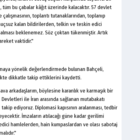
 tüm bu çabalar kâğıt üzerinde kalacaktır. 57 devlet
e çalışmasının, toplantı tutanaklarından, toplanıp
çsuz kalan bildirilerden, telkin ve teskin edici
kalması beklenemez. Söz çoktan tükenmiştir. Artık
eket vaktidir."
şmaya yönelik değerlendirmede bulunan Bahçeli,
kte dikkatle takip ettiklerini kaydetti.
 dava arkadaşlarım, böylesine karanlık ve karmaşık bir
 Devletleri ile İran arasında sağlanan mutabakatı
e takip ediyoruz. Diplomasi kapısının aralanması, tedbir
ecektir. İmzaların atılacağı güne kadar gerilimi
edici hamlelerden, hain kumpaslardan ve olası sabotaj
alıdır."