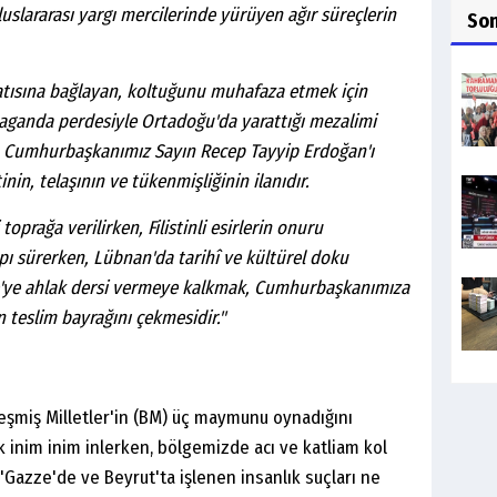
 uluslararası yargı mercilerinde yürüyen ağır süreçlerin
So
latısına bağlayan, koltuğunu muhafaza etmek için
paganda perdesiyle Ortadoğu'da yarattığı mezalimi
n Cumhurbaşkanımız Sayın Recep Tayyip Erdoğan'ı
in, telaşının ve tükenmişliğinin ilanıdır.
oprağa verilirken, Filistinli esirlerin onuru
spı sürerken, Lübnan'da tarihî ve kültürel doku
ye'ye ahlak dersi vermeye kalkmak, Cumhurbaşkanımıza
 teslim bayrağını çekmesidir."
eşmiş Milletler'in (BM) üç maymunu oynadığını
k inim inim inlerken, bölgemizde acı ve katliam kol
zze'de ve Beyrut'ta işlenen insanlık suçları ne