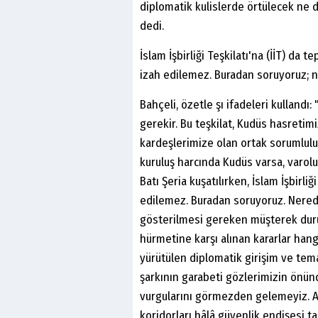
diplomatik kulislerde örtülecek ne d
dedi.
İslam İşbirliği Teşkilatı'na (İİT) da
izah edilemez. Buradan soruyoruz; ne
Bahçeli, özetle şı ifadeleri kullandı
gerekir. Bu teşkilat, Kudüs hasreti
kardeşlerimize olan ortak sorumlul
kuruluş harcında Kudüs varsa, varol
Batı Şeria kuşatılırken, İslam İşbirl
edilemez. Buradan soruyoruz. Nerede
gösterilmesi gereken müşterek duruş
hürmetine karşı alınan kararlar hang
yürütülen diplomatik girişim ve tema
şarkının garabeti gözlerimizin önün
vurgularını görmezden gelemeyiz. A
koridorları hâlâ güvenlik endişesi taş