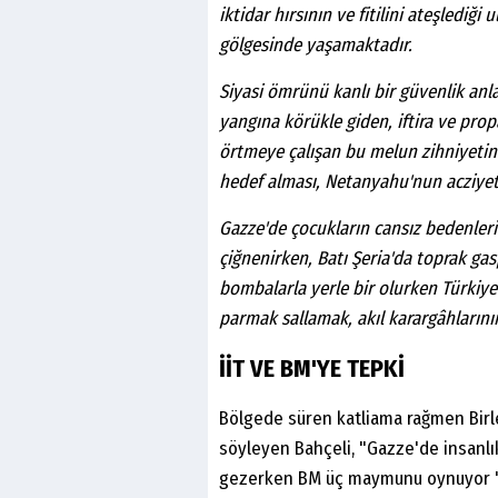
iktidar hırsının ve fitilini ateşlediği
gölgesinde yaşamaktadır.
Siyasi ömrünü kanlı bir güvenlik an
yangına körükle giden, iftira ve pro
örtmeye çalışan bu melun zihniyeti
hedef alması, Netanyahu'nun acziyetin
Gazze'de çocukların cansız bedenleri t
çiğnenirken, Batı Şeria'da toprak ga
bombalarla yerle bir olurken Türki
parmak sallamak, akıl karargâhlarının
İİT VE BM'YE TEPKİ
Bölgede süren katliama rağmen Birl
söyleyen Bahçeli, "Gazze'de insanlı
gezerken BM üç maymunu oynuyor "Ga