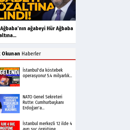
i Ağbaba’nın ağabeyi Hür Ağbaba
ltına...
k Okunan
Haberler
İstanbul'da köstebek
operasyonu! 5.4 milyarlık...
NATO Genel Sekreteri
Rutte: Cumhurbaşkanı
Erdoğan'a...
İstanbul merkezli 12 ilde 4
ayrı suç örgütüne...