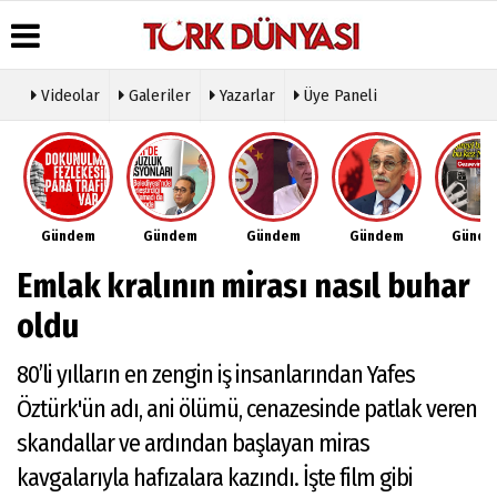
Videolar
Galeriler
Yazarlar
Üye Paneli
Üye Paneli
Hava
Köşe
Künye
Durumu
Yazarları
Haber
İletişim
Arşivi
Gazete
Video
Çerez
Manşetleri
Galeri
Gazete
Politikası
Gündem
Gündem
Gündem
Gündem
Günd
Arşivi
Anketler
Foto
Gizlilik
Galeri
Günün
Biyografiler
İlkeleri
Emlak kralının mirası nasıl buhar
Haberleri
Etkinlikler
oldu
80’li yılların en zengin iş insanlarından Yafes
Öztürk'ün adı, ani ölümü, cenazesinde patlak veren
skandallar ve ardından başlayan miras
kavgalarıyla hafızalara kazındı. İşte film gibi