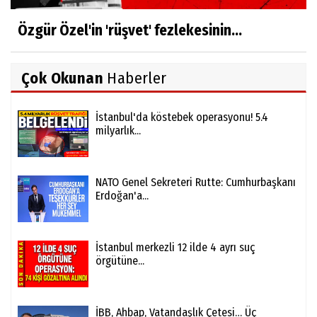
Özgür Özel'in 'rüşvet' fezlekesinin...
Çok Okunan
Haberler
İstanbul'da köstebek operasyonu! 5.4
milyarlık...
NATO Genel Sekreteri Rutte: Cumhurbaşkanı
Erdoğan'a...
İstanbul merkezli 12 ilde 4 ayrı suç
örgütüne...
İBB, Ahbap, Vatandaşlık Çetesi… Üç