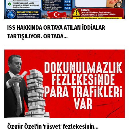
ISS HAKKINDA ORTAYA ATILAN İDDİALAR
TARTIŞILIYOR. ORTADA...
Özgür Özel'in 'rüşvet' fezlekesinin...