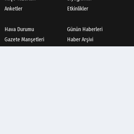
Anketler
Etkinlikler
Hava Durumu
Günün Haberleri
Gazete Manşetleri
Haber Arşivi
Gazete Arşivi
Üye Paneli
Künye
İletişim
Çerez Politikası
Gizlilik İlkeleri
Rss
Sitene Ekle