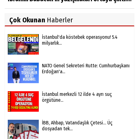
Çok Okunan
Haberler
İstanbul'da köstebek operasyonu! 5.4
milyarlık...
NATO Genel Sekreteri Rutte: Cumhurbaşkanı
Erdoğan'a...
İstanbul merkezli 12 ilde 4 ayrı suç
örgütüne...
İBB, Ahbap, Vatandaşlık Çetesi… Üç
dosyadan tek...