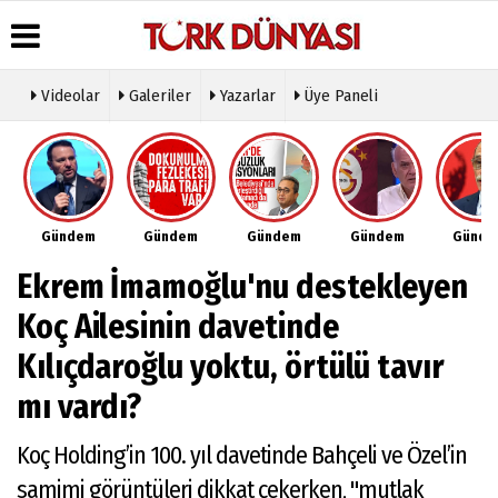
Videolar
Galeriler
Yazarlar
Üye Paneli
Üye Paneli
Hava
Köşe
Künye
Durumu
Yazarları
Haber
İletişim
Arşivi
Gazete
Video
Çerez
Manşetleri
Galeri
Gazete
Politikası
Gündem
Gündem
Gündem
Gündem
Günd
Arşivi
Anketler
Foto
Gizlilik
Galeri
Günün
Biyografiler
İlkeleri
Ekrem İmamoğlu'nu destekleyen
Haberleri
Etkinlikler
Koç Ailesinin davetinde
Kılıçdaroğlu yoktu, örtülü tavır
mı vardı?
Koç Holding’in 100. yıl davetinde Bahçeli ve Özel’in
samimi görüntüleri dikkat çekerken, "mutlak