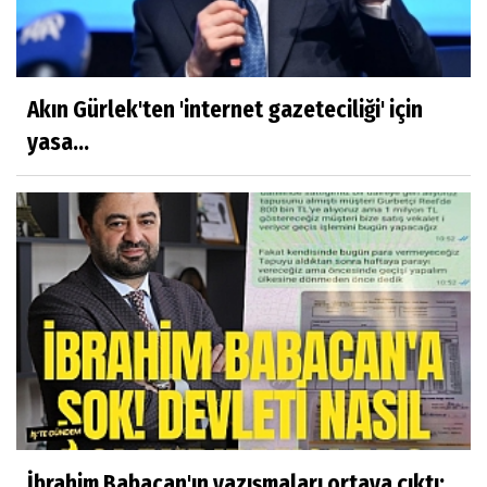
Akın Gürlek'ten 'internet gazeteciliği' için
yasa...
İbrahim Babacan'ın yazışmaları ortaya çıktı:...