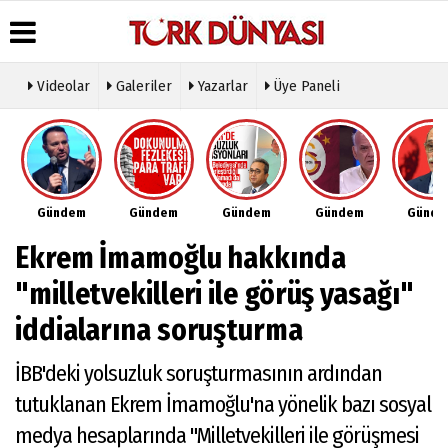
Videolar
Galeriler
Yazarlar
Üye Paneli
Üye Paneli
Hava
Köşe
Künye
Durumu
Yazarları
Haber
İletişim
Arşivi
Gazete
Video
Çerez
Manşetleri
Galeri
Gazete
Politikası
Gündem
Gündem
Gündem
Gündem
Günd
Arşivi
Anketler
Foto
Gizlilik
Galeri
Günün
Biyografiler
İlkeleri
Ekrem İmamoğlu hakkında
Haberleri
Etkinlikler
"milletvekilleri ile görüş yasağı"
iddialarına soruşturma
İBB'deki yolsuzluk soruşturmasının ardından
tutuklanan Ekrem İmamoğlu'na yönelik bazı sosyal
medya hesaplarında "Milletvekilleri ile görüşmesi