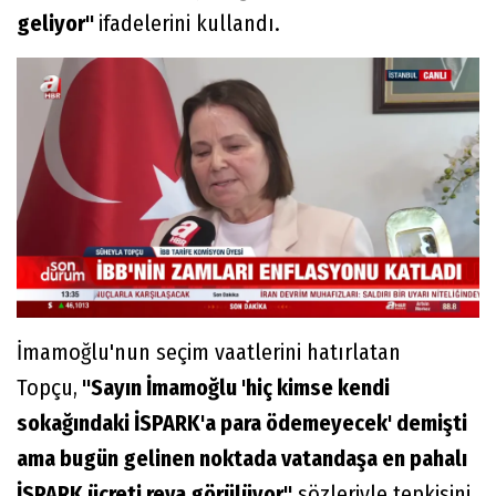
geliyor"
ifadelerini kullandı.
İmamoğlu'nun seçim vaatlerini hatırlatan
Topçu,
"Sayın İmamoğlu 'hiç kimse kendi
sokağındaki İSPARK'a para ödemeyecek' demişti
ama bugün gelinen noktada vatandaşa en pahalı
İSPARK ücreti reva görülüyor"
sözleriyle tepkisini