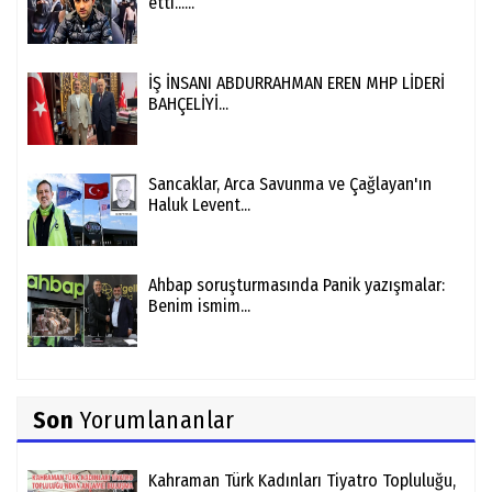
İstanbul merkezli 12 ilde 4 ayrı suç
örgütüne...
İBB, Ahbap, Vatandaşlık Çetesi… Üç
dosyadan tek...
Adalet Bakanlığı istedi Yunanistan iade
etti......
İŞ İNSANI ABDURRAHMAN EREN MHP LİDERİ
BAHÇELİYİ...
Sancaklar, Arca Savunma ve Çağlayan'ın
Haluk Levent...