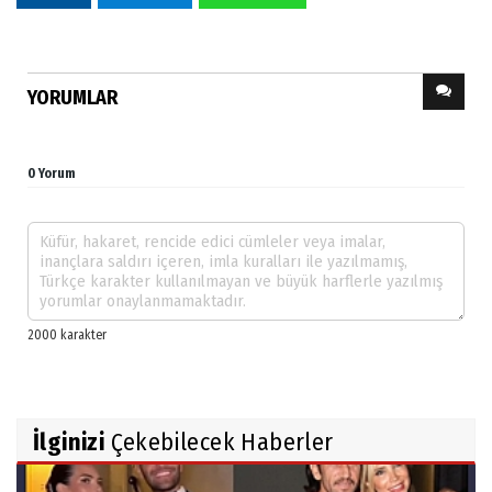
hakaret ederek üzerlerine yürüdü. Adliyedeki
güvenlik görevlileri ve polis ekiplerinin araya
girmesiyle tartışma sona erdi.
Paylaş
Tweetle
WhatsApp
YORUMLAR
0 Yorum