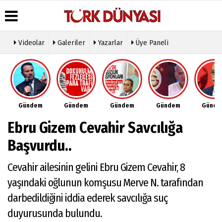
Videolar
Galeriler
Yazarlar
Üye Paneli
Üye Paneli
Hava
Köşe
Künye
Durumu
Yazarları
Haber
İletişim
Arşivi
Gazete
Video
Çerez
Manşetleri
Galeri
Gazete
Politikası
Gündem
Gündem
Gündem
Gündem
Günd
Arşivi
Anketler
Foto
Gizlilik
Galeri
Günün
Biyografiler
İlkeleri
Ebru Gizem Cevahir Savcılığa
Haberleri
Etkinlikler
Başvurdu..
Cevahir ailesinin gelini Ebru Gizem Cevahir, 8
yaşındaki oğlunun komşusu Merve N. tarafından
darbedildiğini iddia ederek savcılığa suç
duyurusunda bulundu.