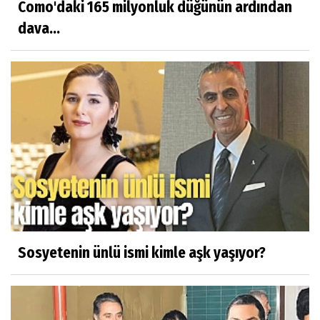
Como'daki 165 milyonluk düğünün ardından
dava...
Sosyetenin ünlü ismi kimle aşk yaşıyor?