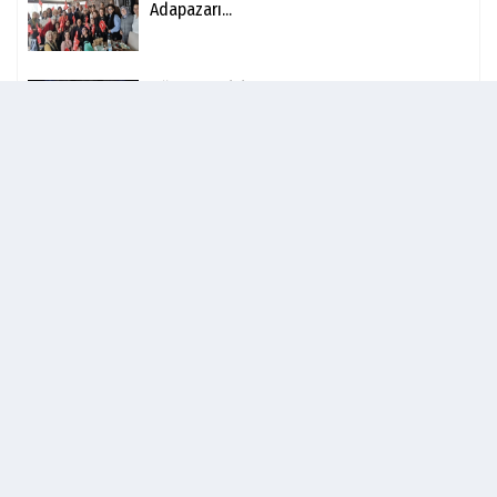
Ahbap soruşturmasında Panik yazışmalar:
Benim ismim...
Son
Yorumlananlar
Kahraman Türk Kadınları Tiyatro Topluluğu,
Adapazarı...
UĞUR VERGİLİ ,ASLINAZ KONAKLARI
LANSMANINDA HALKIN...
Esenyurt'ta Dev Siteye Çöken 85 Kişilik
Çeteye...