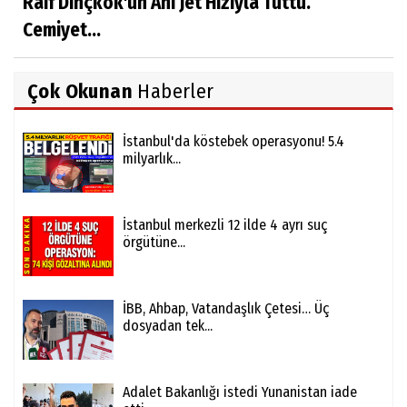
Raif Dinçkök'ün Ahı Jet Hızıyla Tuttu.
Cemiyet...
Çok Okunan
Haberler
İstanbul'da köstebek operasyonu! 5.4
milyarlık...