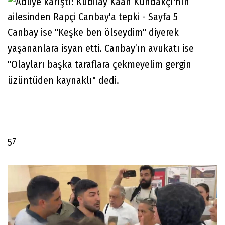
Canbay'a sert tepki gösteren yakınlar "Sen karşı
tarafla anlaştın" diyerek rapçinin üzerine yürüdü.
7
4
Canbay ise "Keşke ben ölseydim" diyerek
yaşananlara isyan etti. Canbay’ın avukatı ise
"Olayları başka taraflara çekmeyelim gergin
üzüntüden kaynaklı" dedi.