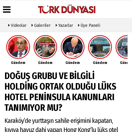
Videolar
Galeriler
Yazarlar
Üye Paneli
Üye Paneli
Hava
Köşe
Künye
Durumu
Yazarları
Haber
İletişim
Arşivi
Gazete
Video
Çerez
Manşetleri
Galeri
Gazete
Politikası
Gündem
Gündem
Gündem
Gündem
Günd
Arşivi
Anketler
Foto
Gizlilik
Galeri
Günün
Biyografiler
İlkeleri
DOĞUŞ GRUBU VE BİLGİLİ
Haberleri
Etkinlikler
HOLDİNG ORTAK OLDUĞU LÜKS
HOTEL PENİNSULA KANUNLARI
TANIMIYOR MU?
Karaköy’de yurttaşın sahile erişimini kapatan,
kıyıya havuz dahi yapan Hong Kong’lu lüks otel