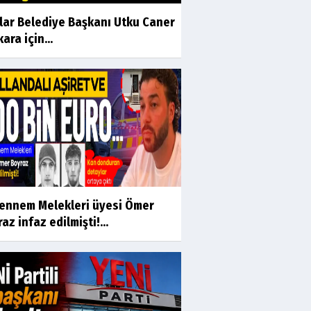
ılar Belediye Başkanı Utku Caner
ara için...
ennem Melekleri üyesi Ömer
az infaz edilmişti!...