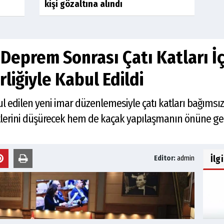
kişi gözaltına alındı
 Deprem Sonrası Çatı Katları İç
liğiyle Kabul Edildi
bul edilen yeni imar düzenlemesiyle çatı katları bağıms
erini düşürecek hem de kaçak yapılaşmanın önüne ge
İlg
Editor:
admin