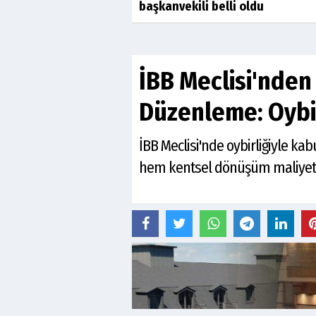
başkanvekili belli oldu
İBB Meclisi'nden
Düzenleme: Oybir
İBB Meclisi'nde oybirliğiyle ka
hem kentsel dönüşüm maliyetl