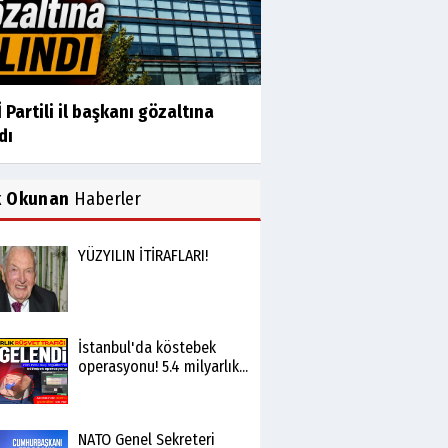
 Partili il başkanı gözaltına
dı
k Okunan
Haberler
YÜZYILIN İTİRAFLARI!
İstanbul'da köstebek
operasyonu! 5.4 milyarlık...
NATO Genel Sekreteri