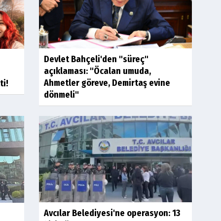
Devlet Bahçeli'den "süreç"
açıklaması: "Öcalan umuda,
Ahmetler göreve, Demirtaş evine
ti!
dönmeli"
Avcılar Belediyesi'ne operasyon: 13