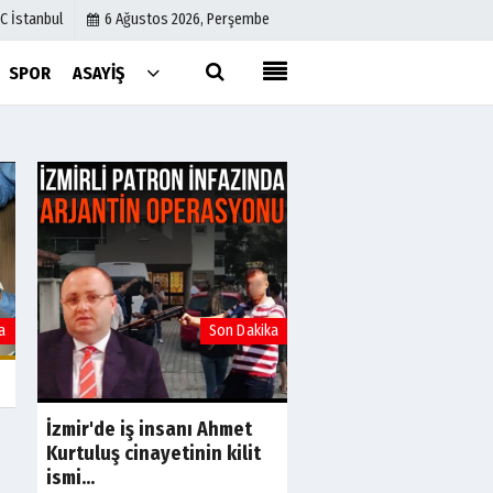
C İstanbul
6 Ağustos 2026, Perşembe
SPOR
ASAYIŞ
Künye
İletişim
Çerez Politikası
Gizlilik İlkeleri
a
Son Dakika
S
Avcılar Belediye Ba
Utku Caner Çaykara 
tahliye kararı
İzmir'de iş insanı Ahmet
Kurtuluş cinayetinin kilit
ismi...