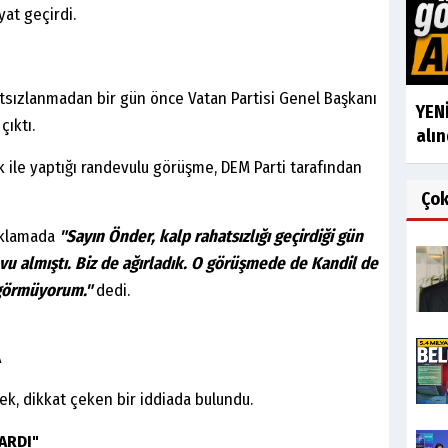
yat geçirdi.
tsızlanmadan bir gün önce Vatan Partisi Genel Başkanı
YENİ
çıktı.
alın
 ile yaptığı randevulu görüşme, DEM Parti tarafından
Ço
çıklamada
"Sayın Önder, kalp rahatsızlığı geçirdiği gün
evu almıştı. Biz de ağırladık. O görüşmede de Kandil de
 görmüyorum."
dedi.
A
ek, dikkat çeken bir iddiada bulundu.
ARDI"