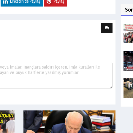
Linkedin'de Paylaş
Paylaş
So