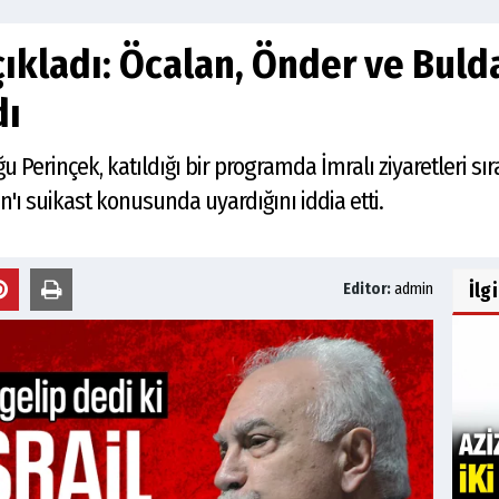
ıkladı: Öcalan, Önder ve Bulda
dı
u Perinçek, katıldığı bir programda İmralı ziyaretleri sı
'ı suikast konusunda uyardığını iddia etti.
İlg
Editor:
admin