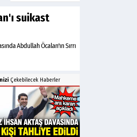
n'ı suikast
rasında Abdullah Öcalan'ın Sırrı
inizi
Çekebilecek Haberler