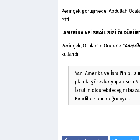
Perinçek görüşmede, Abdullah Öcala
etti.
"AMERİKA VE İSRAİL SİZİ ÖLDÜRÜR
Perinçek, Öcalan’ın Önder’e
"Amerika
kullandı:
Yani Amerika ve İsrail'in bu s
planda görevler yapan Sırrı S
İsrail'in öldürebileceğini bizz
Kandil de onu doğruluyor.