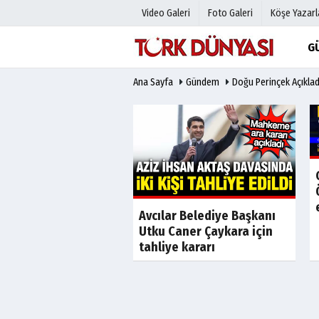
Video Galeri
Foto Galeri
Köşe Yazarl
G
Ana Sayfa
Gündem
Doğu Perinçek Açıklad
Üye Paneli
Hava Duru
Haber Arşivi
Gazete Man
Gazete Arşivi
Anketler
Günün Haberleri
Biyografile
Son Dakika
Son Dakika
Avcılar Belediye Başkanı
de iş insanı Ahmet
Utku Caner Çaykara için
ş cinayetinin kilit
tahliye kararı