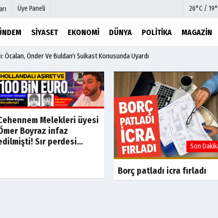
Üye Paneli
26°C / 19°
arı
ÜNDEM
SIYASET
EKONOMI
DÜNYA
POLITIKA
MAGAZIN
ı: Öcalan, Önder Ve Buldan'ı Suikast Konusunda Uyardı
mu
Köşe Yazarları
şetleri
Video Galeri
Foto Galeri
r
Etkinlikler
Cehennem Melekleri üyesi
Ömer Boyraz infaz
edilmişti! Sır perdesi...
Son Dakika
Son Dakik
Borç patladı icra fırladı