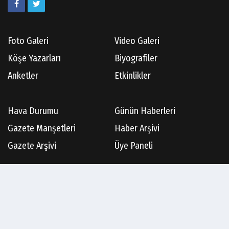
Foto Galeri
Video Galeri
Köşe Yazarları
Biyografiler
Anketler
Etkinlikler
Hava Durumu
Günün Haberleri
Gazete Manşetleri
Haber Arşivi
Gazete Arşivi
Üye Paneli
Künye
İletişim
Çerez Politikası
Gizlilik İlkeleri
Rss
Sitene Ekle