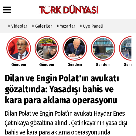
Videolar
Galeriler
Yazarlar
Üye Paneli
Üye Paneli
Hava
Köşe
Künye
Durumu
Yazarları
Haber
İletişim
Arşivi
Gazete
Video
Çerez
Manşetleri
Galeri
Gazete
Politikası
Gündem
Gündem
Gündem
Gündem
Günd
Arşivi
Anketler
Foto
Gizlilik
Galeri
Günün
Biyografiler
İlkeleri
Dilan ve Engin Polat'ın avukatı
Haberleri
Etkinlikler
gözaltında: Yasadışı bahis ve
kara para aklama operasyonu
Dilan Polat ve Engin Polat’ın avukatı Haydar Enes
Çetinkaya gözaltına alındı. Çetinkaya’nın yasa dışı
bahis ve kara para aklama operasyonunda