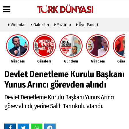
Videolar
Galeriler
Yazarlar
Üye Paneli
Üye Paneli
Hava
Köşe
Künye
Durumu
Yazarları
Haber
İletişim
Arşivi
Gazete
Video
Çerez
Manşetleri
Galeri
Gazete
Politikası
Gündem
Gündem
Gündem
Gündem
Günd
Arşivi
Anketler
Foto
Gizlilik
Galeri
Günün
Biyografiler
İlkeleri
Devlet Denetleme Kurulu Başkanı
Haberleri
Etkinlikler
Yunus Arıncı görevden alındı
Devlet Denetleme Kurulu Başkanı Yunus Arıncı
görev alındı, yerine Salih Tanrıkulu atandı.