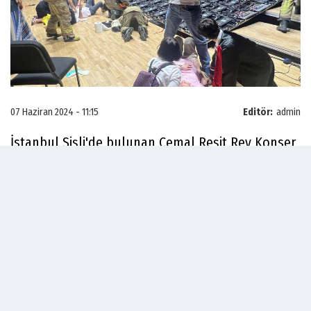
07 Haziran 2024 - 11:15
Editör:
admin
İstanbul Şişli'de bulunan Cemal Reşit Rey Konser
Salonu'nda dün akşam düzenlenen Elev Vakfı
Okulunun mezuniyet töreninin sonunda veliler ve
öğrenciler fotoğraf çektirmek için sahneye çıkmış,
bu sırada dijital panonun devrilmişti. Feci kaza
sonucu 3 veli ve 3 öğrenci yaralanmıştı. Yaralılar
olay yerine gelen ambulanslarla hastaneye
kaldırılmıştı.