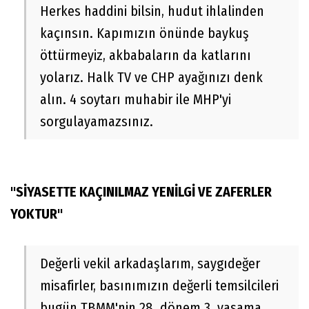
Herkes haddini bilsin, hudut ihlalinden
kaçınsın. Kapımızın önünde baykuş
öttürmeyiz, akbabaların da katlarını
yolarız. Halk TV ve CHP ayağınızı denk
alın. 4 soytarı muhabir ile MHP'yi
sorgulayamazsınız.
"SİYASETTE KAÇINILMAZ YENİLGİ VE ZAFERLER
YOKTUR"
Değerli vekil arkadaşlarım, saygıdeğer
misafirler, basınımızın değerli temsilcileri
bugün TBMM'nin 28. dönem 3. yasama