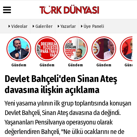
Videolar
Galeriler
Yazarlar
Üye Paneli
Üye Paneli
Hava
Köşe
Künye
Durumu
Yazarları
Haber
İletişim
Arşivi
Gazete
Video
Çerez
Manşetleri
Galeri
Gazete
Politikası
Gündem
Gündem
Gündem
Gündem
Günd
Arşivi
Anketler
Foto
Gizlilik
Galeri
Günün
Biyografiler
İlkeleri
Devlet Bahçeli'den Sinan Ateş
Haberleri
Etkinlikler
davasına ilişkin açıklama
Yeni yasama yılının ilk grup toplantısında konuşan
Devlet Bahçeli, Sinan Ateş davasına da değindi.
Yaşananları Pensilvanya operasyonu olarak
değerlendiren Bahçeli, "Ne ülkü ocaklarını ne de