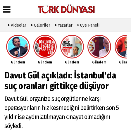
Videolar
Galeriler
Yazarlar
Üye Paneli
Üye Paneli
Hava
Köşe
Künye
Durumu
Yazarları
Haber
İletişim
Arşivi
Gazete
Video
Çerez
Manşetleri
Galeri
Gazete
Politikası
Gündem
Gündem
Gündem
Gündem
Günd
Arşivi
Anketler
Foto
Gizlilik
Galeri
Günün
Biyografiler
İlkeleri
Davut Gül açıkladı: İstanbul'da
Haberleri
Etkinlikler
suç oranları gittikçe düşüyor
Davut Gül, organize suç örgütlerine karşı
operasyonların hız kesmediğini belirtirken son 5
yıldır ise aydınlatılmayan cinayet olmadığını
söyledi.