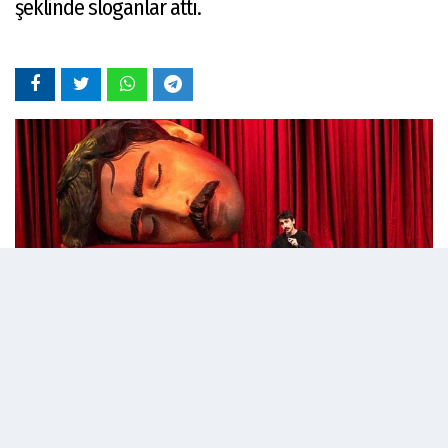
şeklinde sloganlar attı.
03 Temmuz 2026 - 15:22
Editör:
admin
'Ölü Deniz' adlı stand-up gösterisi nedeniyle 'dini