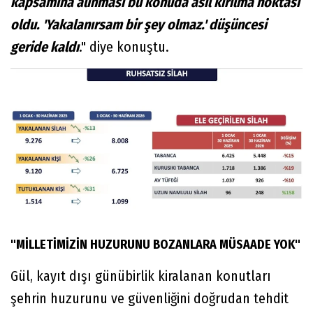
kapsamına alınması bu konuda asıl kırılma noktası
oldu. 'Yakalanırsam bir şey olmaz.' düşüncesi
geride kaldı
." diye konuştu.
"MİLLETİMİZİN HUZURUNU BOZANLARA MÜSAADE YOK"
Gül, kayıt dışı günübirlik kiralanan konutları
şehrin huzurunu ve güvenliğini doğrudan tehdit