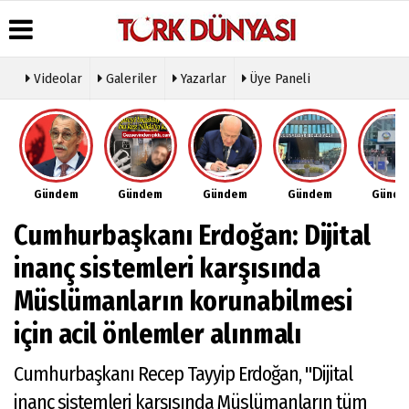
Videolar
Galeriler
Yazarlar
Üye Paneli
Üye Paneli
Hava
Köşe
Künye
Durumu
Yazarları
Haber
İletişim
Arşivi
Gazete
Video
Çerez
Manşetleri
Galeri
Gazete
Politikası
Gündem
Gündem
Gündem
Gündem
Günd
Arşivi
Anketler
Foto
Gizlilik
Galeri
Günün
Biyografiler
İlkeleri
Cumhurbaşkanı Erdoğan: Dijital
Haberleri
Etkinlikler
inanç sistemleri karşısında
Müslümanların korunabilmesi
için acil önlemler alınmalı
Cumhurbaşkanı Recep Tayyip Erdoğan, "Dijital
inanç sistemleri karşısında Müslümanların tüm