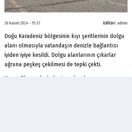
26 Kasım 2024 - 15:37
Editör:
admin
Doğu Karadeniz bölgesinin kıyı şeritlerinin dolgu
alanı olmasıyla vatandaşın denizle bağlantısı
iyiden iyiye kesildi. Dolgu alanlarının çıkarlar
uğruna peşkeş çekilmesi de tepki çekti.
Kuzey Ekspres’in haberine göre; bunun son
örneğini Trabzon’un Ortahisar ilçesi Yalı
Mahallesi’nde görüldü. Kuzey Ekspres’in haberine
göre; Faroz mevki sahil kısmında inşaatı devam
eden “Cafe-Restaurant”ın 25 metrekarelik işgal
izini varken; 200 metrekareye kadar alanı