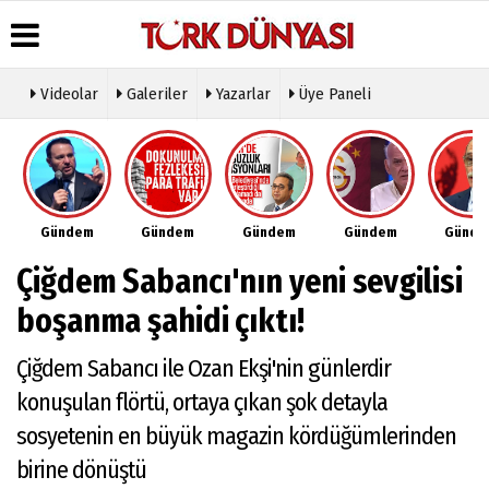
Videolar
Galeriler
Yazarlar
Üye Paneli
Üye Paneli
Hava
Köşe
Künye
Durumu
Yazarları
Haber
İletişim
Arşivi
Gazete
Video
Çerez
Manşetleri
Galeri
Gazete
Politikası
Gündem
Gündem
Gündem
Gündem
Günd
Arşivi
Anketler
Foto
Gizlilik
Galeri
Günün
Biyografiler
İlkeleri
Çiğdem Sabancı'nın yeni sevgilisi
Haberleri
Etkinlikler
boşanma şahidi çıktı!
Çiğdem Sabancı ile Ozan Ekşi'nin günlerdir
konuşulan flörtü, ortaya çıkan şok detayla
sosyetenin en büyük magazin kördüğümlerinden
birine dönüştü