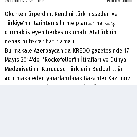
06 Temmuz 2026 - 11:16
Editör:
admin
Okurken ürperdim. Kendini türk hisseden ve
Türkiye'nin tarihten silinme planlarına karşı
durmak isteyen herkes okumalı. Atatürk'ün
dehasını tekrar hatırlamalı.
Bu makale Azerbaycan'da KREDO gazetesinde 17
Mayıs 2014'de, "Rockefeller'in İtirafları ve Dünya
Medeniyetinin Kurucusu Türklerin Bedbahtlığı"
adlı makaleden yararlanılarak Gazanfer Kazımov
tarafından yayınlanmış. Kopyaladığım
MAKALE aşağıdadır:
*YÜZYILIN İTİRAFLARI*
*Mustafa Kemal, bizim temsil ettiğimiz dünyanın