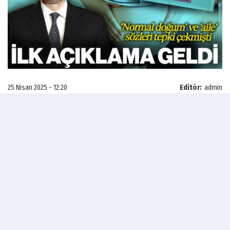
25 Nisan 2025 - 12:20
Editör:
admin
Sağlık Bakanı Kemal Memişoğlu, dün katıldığı bir
canlı yayında 'normal' ve 'sezaryen' doğuma
ilişkin tepki çeken açıklamalarda bulundu.
"Çocuklarınızı kardeşsiz bırakmayalım. Eğer
çocuğunuz yoksa aile olamıyorsunuz, sadece karı
koca oluyorsunuz" diyen Bakan Memişoğlu,
'normal doğum' ile sigarayı kıyasladı ve şu
ifadeleri kullandı: