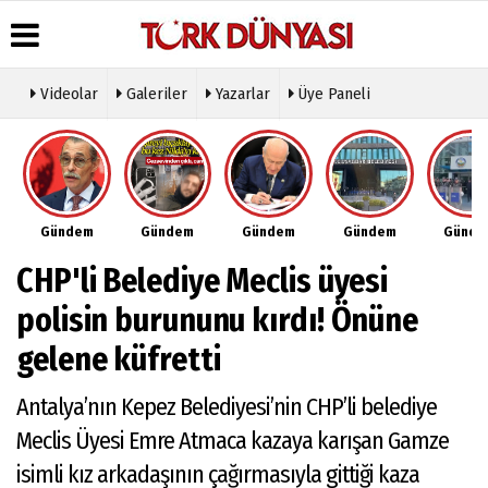
Videolar
Galeriler
Yazarlar
Üye Paneli
Üye Paneli
Hava
Köşe
Künye
Durumu
Yazarları
Haber
İletişim
Arşivi
Gazete
Video
Çerez
Manşetleri
Galeri
Gazete
Politikası
Gündem
Gündem
Gündem
Gündem
Günd
Arşivi
Anketler
Foto
Gizlilik
Galeri
Günün
Biyografiler
İlkeleri
CHP'li Belediye Meclis üyesi
Haberleri
Etkinlikler
polisin burununu kırdı! Önüne
gelene küfretti
Antalya’nın Kepez Belediyesi’nin CHP’li belediye
Meclis Üyesi Emre Atmaca kazaya karışan Gamze
isimli kız arkadaşının çağırmasıyla gittiği kaza