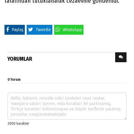
tarafından tutuklanarak cezaevine gönderildi.
Paylaş
Tweetle
WhatsApp
YORUMLAR
0 Yorum