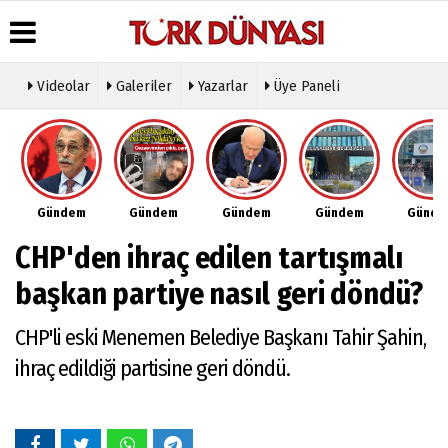
Videolar
Galeriler
Yazarlar
Üye Paneli
Üye Paneli
Hava
Köşe
Künye
Durumu
Yazarları
Haber
İletişim
Arşivi
Gazete
Video
Çerez
Manşetleri
Galeri
Gazete
Politikası
Gündem
Gündem
Gündem
Gündem
Günd
Arşivi
Anketler
Foto
Gizlilik
Galeri
Günün
Biyografiler
İlkeleri
CHP'den ihraç edilen tartışmalı
Haberleri
Etkinlikler
başkan partiye nasıl geri döndü?
CHP'li eski Menemen Belediye Başkanı Tahir Şahin,
ihraç edildiği partisine geri döndü.