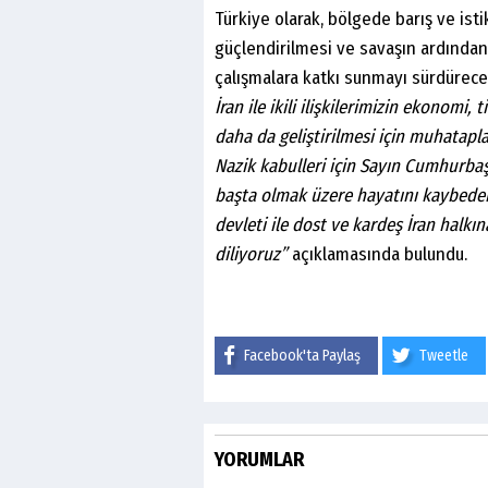
Türkiye olarak, bölgede barış ve isti
güçlendirilmesi ve savaşın ardınd
çalışmalara katkı sunmayı sürdürecek
İran ile ikili ilişkilerimizin ekonomi
daha da geliştirilmesi için muhataplar
Nazik kabulleri için Sayın Cumhurba
başta olmak üzere hayatını kaybeden 
devleti ile dost ve kardeş İran halkın
diliyoruz”
açıklamasında bulundu.
Facebook'ta Paylaş
Tweetle
YORUMLAR