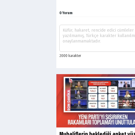
0 Yorum
Muhaliflerin beklediği anket yü