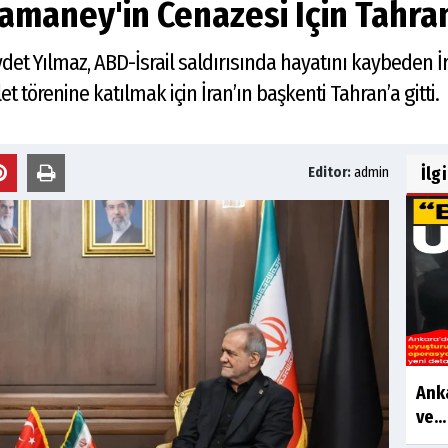
amaney'in Cenazesi İçin Tahran
 Yılmaz, ABD-İsrail saldırısında hayatını kaybeden İran
törenine katılmak için İran’ın başkenti Tahran’a gitti.
İlg
Editor:
admin
Anka
ve...