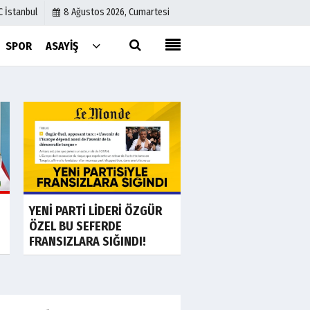
C İstanbul
8 Ağustos 2026, Cumartesi
SPOR
ASAYIŞ
Künye
İletişim
Çerez Politikası
Gizlilik İlkeleri
a
Son Dakika
S
Ankara'da "görüntü
YENİ PARTİ LİDERİ ÖZGÜR
teyitli" fuhuş ve...
ÖZEL BU SEFERDE
FRANSIZLARA SIĞINDI!