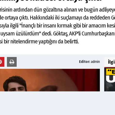
erisinin ardından dün gözaltına alınan ve bugün adliy
ade ortaya çıktı. Hakkındaki iki suçlamayı da reddeden Gö
la ilgili "İnançlı bir insanı kırmak gibi bir amacım kes
 duysam üzülürdüm" dedi. Göktaş, AKP'li Cumhurbaşkanı
 bir nitelendirme yaptığını da belirtti.
İlg
Editor:
admin