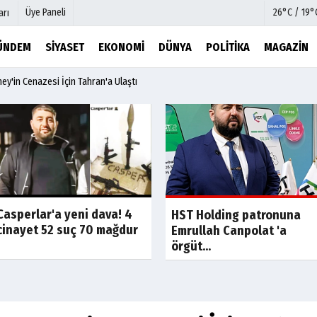
Üye Paneli
26°C / 19°
arı
ÜNDEM
SIYASET
EKONOMI
DÜNYA
POLITIKA
MAGAZIN
y'in Cenazesi İçin Tahran'a Ulaştı
mu
Köşe Yazarları
şetleri
Video Galeri
Foto Galeri
r
Etkinlikler
Casperlar'a yeni dava! 4
Son Dakika
Son Dakik
HST Holding patronuna
cinayet 52 suç 70 mağdur
Emrullah Canpolat 'a
örgüt...