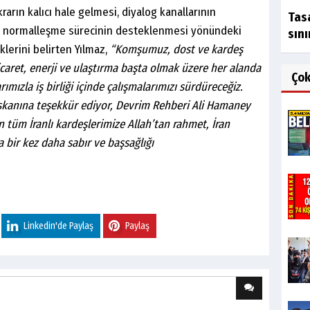
krarın kalıcı hale gelmesi, diyalog kanallarının
Tas
an normalleşme sürecinin desteklenmesi yönündeki
sını
lerini belirten Yılmaz,
“Komşumuz, dost ve kardeş
, ticaret, enerji ve ulaştırma başta olmak üzere her alanda
Ço
ımızla iş birliği içinde çalışmalarımızı sürdüreceğiz.
şkanına teşekkür ediyor, Devrim Rehberi Ali Hamaney
tüm İranlı kardeşlerimize Allah’tan rahmet, İran
a bir kez daha sabır ve başsağlığı
Linkedin'de Paylaş
Paylaş