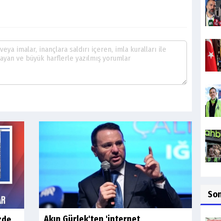
So
Akın Gürlek'ten 'internet
zde