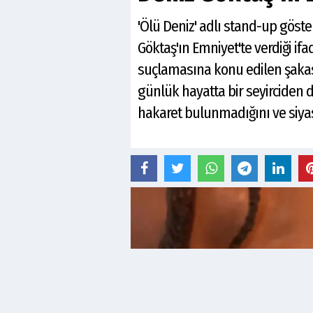
'Ölü Deniz' adlı stand-up göst
Göktaş'ın Emniyet'te verdiği if
suçlamasına konu edilen şakasıy
günlük hayatta bir seyirciden
hakaret bulunmadığını ve siyasi