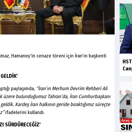
maz, Hamaney'in cenaze töreni için İran'ın başkenti
HST
Canp
 GELDİK'
ptığı paylaşımda,
“İran’ın Merhum Devrim Rehberi Ali
ak üzere bulunduğumuz Tahran’da, İran Cumhurbaşkanı
geldik. Kardeş İran halkının geride bıraktığımız süreçte
uz”
ifadelerini kullandı.
MIZI SÜRDÜRECEĞİZ'