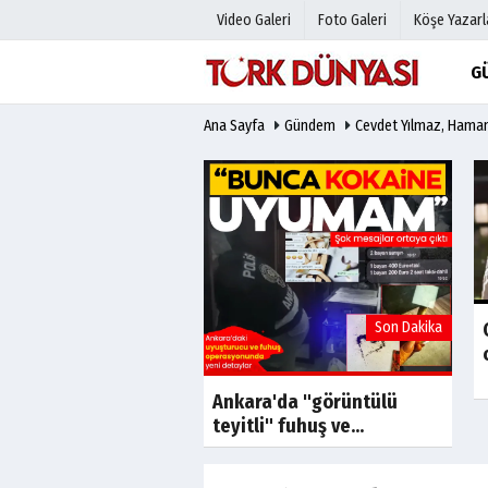
Video Galeri
Foto Galeri
Köşe Yazarl
G
Ana Sayfa
Gündem
Cevdet Yılmaz, Hamane
Üye Paneli
Hava Duru
Haber Arşivi
Gazete Man
Gazete Arşivi
Anketler
Günün Haberleri
Biyografile
Son Dakika
Son Dakika
ARTİ LİDERİ ÖZGÜR
BU SEFERDE
ZLARA SIĞINDI!
Ankara'da "görüntülü
teyitli" fuhuş ve...