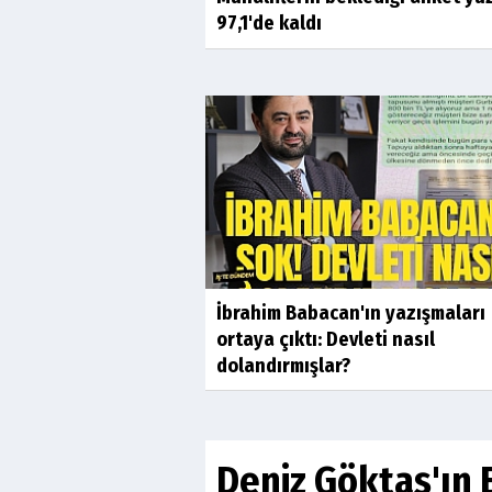
97,1'de kaldı
İbrahim Babacan'ın yazışmaları
ortaya çıktı: Devleti nasıl
dolandırmışlar?
Deniz Göktaş'ın E