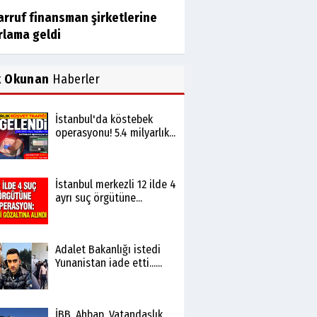
arruf finansman şirketlerine
rlama geldi
k Okunan
Haberler
İstanbul'da köstebek
operasyonu! 5.4 milyarlık...
İstanbul merkezli 12 ilde 4
ayrı suç örgütüne...
Adalet Bakanlığı istedi
Yunanistan iade etti......
İBB, Ahbap, Vatandaşlık