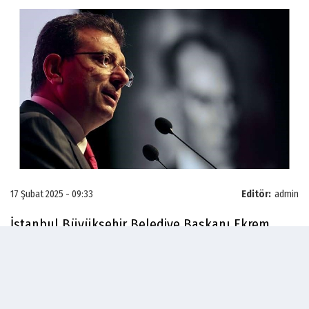
17 Şubat 2025 - 09:33
Editör:
admin
İstanbul Büyükşehir Belediye Başkanı Ekrem
İmamoğlu hakkında başlatılan bilirkişi
soruşturması tamamlandı.
İmamoğlu hakkında “Yargı Görevi Yapanı,