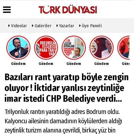
Videolar
Galeriler
Yazarlar
Üye Paneli
Üye Paneli
Hava
Köşe
Künye
Durumu
Yazarları
Haber
İletişim
Arşivi
Gazete
Video
Çerez
Manşetleri
Galeri
Gazete
Politikası
Gündem
Gündem
Gündem
Gündem
Günd
Arşivi
Anketler
Foto
Gizlilik
Galeri
Günün
Biyografiler
İlkeleri
Bazıları rant yaratıp böyle zengin
Haberleri
Etkinlikler
oluyor ! İktidar yanlısı zeytinliğe
imar istedi CHP Belediye verdi...
Trilyonluk rantın yaratıldığı adres Bodrum oldu.
Kalyoncu ailesinin damadının köylülerden aldığı
zeytinlik turizm alanına çevrildi, birkaç yüz bin