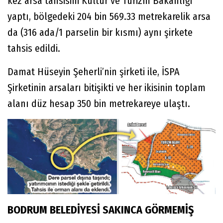
kez arsa tahsisini Kültür ve Turizm Bakanlığı
yaptı, bölgedeki 204 bin 569.33 metrekarelik arsa
da (316 ada/1 parselin bir kısmı) aynı şirkete
tahsis edildi.
Damat Hüseyin Şeherli’nin şirketi ile, İSPA
Şirketinin arsaları bitişikti ve her ikisinin toplam
alanı düz hesap 350 bin metrekareye ulaştı.
BODRUM BELEDİYESİ SAKINCA GÖRMEMİŞ