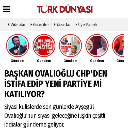
Videolar
Galeriler
Yazarlar
Üye Paneli
Üye Paneli
Hava
Köşe
Künye
Durumu
Yazarları
Haber
İletişim
Arşivi
Gazete
Video
Çerez
Manşetleri
Galeri
Gazete
Politikası
Gündem
Gündem
Gündem
Gündem
Günd
Arşivi
Anketler
Foto
Gizlilik
Galeri
Günün
Biyografiler
İlkeleri
BAŞKAN OVALIOĞLU CHP'DEN
Haberleri
Etkinlikler
İSTİFA EDİP YENİ PARTİYE Mİ
KATILIYOR?
Siyasi kulislerde son günlerde Ayşegül
Ovalıoğlu'nun siyasi geleceğine ilişkin çeşitli
iddialar gündeme geliyor.