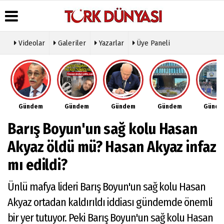
Videolar
Galeriler
Yazarlar
Üye Paneli
Üye Paneli
Hava
Köşe
Künye
Durumu
Yazarları
Haber
İletişim
Arşivi
Gazete
Video
Çerez
Manşetleri
Galeri
Gazete
Politikası
Gündem
Gündem
Gündem
Gündem
Günd
Arşivi
Anketler
Foto
Gizlilik
Galeri
Günün
Biyografiler
İlkeleri
Barış Boyun'un sağ kolu Hasan
Haberleri
Etkinlikler
Akyaz öldü mü? Hasan Akyaz infaz
mı edildi?
Ünlü mafya lideri Barış Boyun'un sağ kolu Hasan
Akyaz ortadan kaldırıldı iddiası gündemde önemli
bir yer tutuyor. Peki Barış Boyun'un sağ kolu Hasan