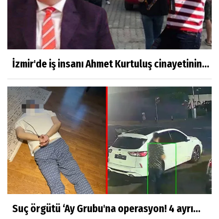
İzmir'de iş insanı Ahmet Kurtuluş cinayetinin...
Suç örgütü ‘Ay Grubu'na operasyon! 4 ayrı...