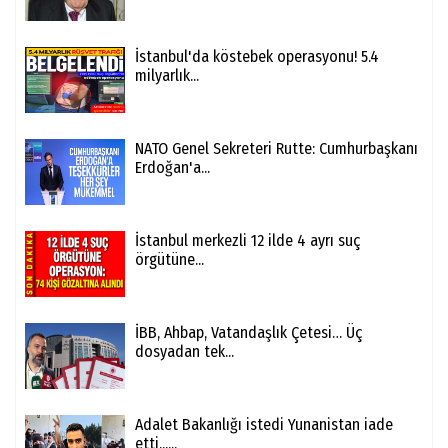
İstanbul'da köstebek operasyonu! 5.4
milyarlık...
NATO Genel Sekreteri Rutte: Cumhurbaşkanı
Erdoğan'a...
İstanbul merkezli 12 ilde 4 ayrı suç
örgütüne...
İBB, Ahbap, Vatandaşlık Çetesi… Üç
dosyadan tek...
Adalet Bakanlığı istedi Yunanistan iade
etti......