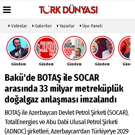
Videolar
Galeriler
Yazarlar
Üye Paneli
Üye Paneli
Hava
Köşe
Künye
Durumu
Yazarları
Haber
İletişim
Arşivi
Gazete
Video
Çerez
Manşetleri
Galeri
Gazete
Politikası
Gündem
Gündem
Gündem
Gündem
Günd
Arşivi
Anketler
Foto
Gizlilik
Galeri
Günün
Biyografiler
İlkeleri
Bakü'de BOTAŞ ile SOCAR
Haberleri
Etkinlikler
arasında 33 milyar metreküplük
doğalgaz anlaşması imzalandı
BOTAŞ ile Azerbaycan Devlet Petrol Şirketi (SOCAR),
TotalEnergies ve Abu Dabi Ulusal Petrol Şirketi
(ADNOC) şirketleri, Azerbaycan'dan Türkiye'ye 2029