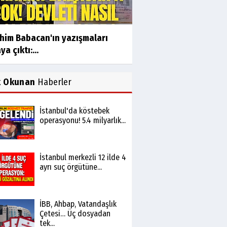
ahim Babacan'ın yazışmaları
ya çıktı:...
k Okunan
Haberler
İstanbul'da köstebek
operasyonu! 5.4 milyarlık...
İstanbul merkezli 12 ilde 4
ayrı suç örgütüne...
İBB, Ahbap, Vatandaşlık
Çetesi… Üç dosyadan
tek...