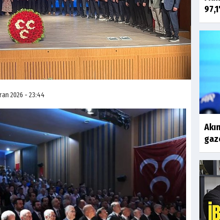
97,1
iran 2026 - 23:44
Akın
gaze