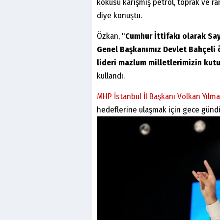
kokusu karışmış petrol, toprak ve ra
diye konuştu.
Özkan, "
Cumhur İttifakı olarak S
Genel Başkanımız Devlet Bahçeli ö
lideri mazlum milletlerimizin kut
kullandı.
MHP İstanbul İl Başkanı Volkan Yılm
hedeflerine ulaşmak için gece günd