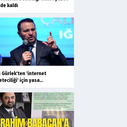
'de kaldı
 Gürlek'ten 'internet
teciliği' için yasa...