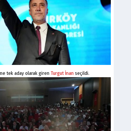
me tek aday olarak giren
Turgut İnan
seçildi.