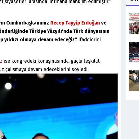
nt siyasetleri arasında imtihana mahkum edilmiştir."
ayın Cumhurbaşkanımız
Recep Tayyip Erdoğan
ve
nderliğinde Türkiye Yüzyılı'nda Türk dünyasının
up yıldızı olmaya devam edeceğiz
." ifadelerini
az
ise kongredeki konuşmasında, güçlü teşkilat
üz çalışmaya devam edeceklerini söyledi.