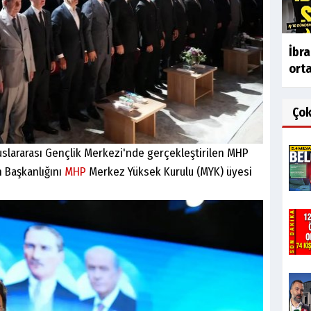
İbr
orta
Ço
uslararası Gençlik Merkezi'nde gerçekleştirilen MHP
n Başkanlığını
MHP
Merkez Yüksek Kurulu (MYK) üyesi