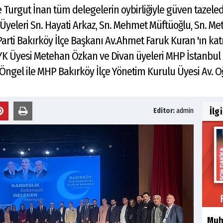
urgut İnan tüm delegelerin oybirliğiyle güven tazeledi. 
Üyeleri Sn. Hayati Arkaz, Sn. Mehmet Müftüoğlu, Sn. Met
arti Bakırköy İlçe Başkanı Av.Ahmet Faruk Kuran 'ın katıl
YK Üyesi Metehan Özkan ve Divan üyeleri MHP İstanbul İ
Öngel ile MHP Bakırköy İlçe Yönetim Kurulu Üyesi Av. Oğu
İlg
Editor:
admin
Muha