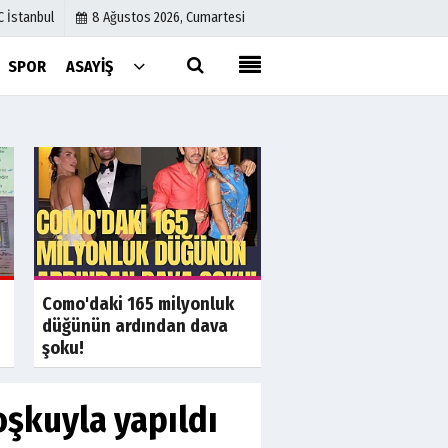
C İstanbul
8 Ağustos 2026, Cumartesi
SPOR
ASAYIŞ
Künye
İletişim
Çerez Politikası
Gizlilik İlkeleri
a
Son Dakika
S
Muhaliflerin bekledi
Como'daki 165 milyonluk
anket yüzde 97,1'de 
düğünün ardından dava
şoku!
oşkuyla yapıldı