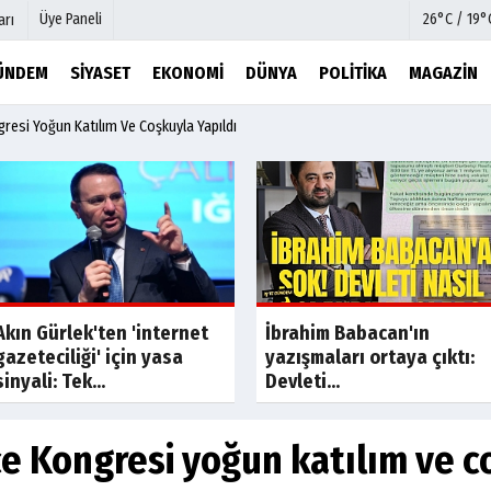
Üye Paneli
26°C / 19°
arı
ÜNDEM
SIYASET
EKONOMI
DÜNYA
POLITIKA
MAGAZIN
resi Yoğun Katılım Ve Coşkuyla Yapıldı
mu
Köşe Yazarları
şetleri
Video Galeri
Foto Galeri
r
Etkinlikler
Son Dakik
Akın Gürlek'ten 'internet
İbrahim Babacan'ın
gazeteciliği' için yasa
yazışmaları ortaya çıktı:
sinyali: Tek...
Devleti...
e Kongresi yoğun katılım ve c