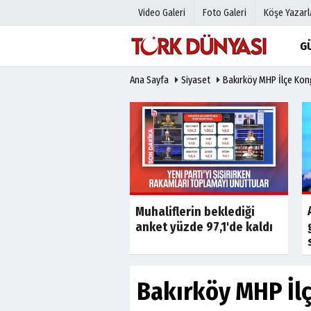
Video Galeri
Foto Galeri
Köşe Yazarl
G
Ana Sayfa
Siyaset
Bakırköy MHP İlçe Kong
Üye Paneli
Hava Duru
Haber Arşivi
Gazete Man
Gazete Arşivi
Anketler
Günün Haberleri
Biyografile
Son Dakika
Son Dakika
aki 165 milyonluk
Muhaliflerin beklediği
ün ardından dava
anket yüzde 97,1'de kaldı
Bakırköy MHP İlç