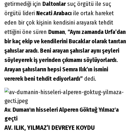
getirmediği için
Daltonlar
suç örgütü ile suç
örgütü lideri
Necati Arabacı
ile ortak hareket
eden bir çok kişinin kendisini arayarak tehdit
ettiğini öne süren
Duman
,
“Aynı zamanda Urfa’dan
bir kaç ekip ve kendilerini Bucaklar olarak tanıtan
şahıslar aradı. Beni arayan şahıslar aynı şeyleri
söyleyerek iş yerinden çıkmamı söylüyorlardı.
Arayan şahısların hepsi Semra Ilık’ın ismini
vererek beni tehdit ediyorlardı”
dedi.
Av. Duman'ın hisseleri Alperen Göktuğ Yılmaz'a
geçti
AV. ILIK, YILMAZ’I DEVREYE KOYDU