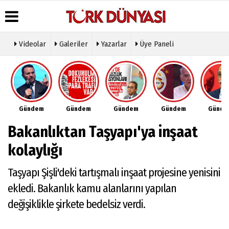
Videolar
Galeriler
Yazarlar
Üye Paneli
Üye Paneli
Hava
Köşe
Künye
Durumu
Yazarları
Haber
İletişim
Arşivi
Gazete
Video
Çerez
Manşetleri
Galeri
Gazete
Politikası
Gündem
Gündem
Gündem
Gündem
Günd
Arşivi
Anketler
Foto
Gizlilik
Galeri
Günün
Biyografiler
İlkeleri
Bakanlıktan Taşyapı'ya inşaat
Haberleri
Etkinlikler
kolaylığı
Taşyapı Şişli'deki tartışmalı inşaat projesine yenisini
ekledi. Bakanlık kamu alanlarını yapılan
değişiklikle şirkete bedelsiz verdi.