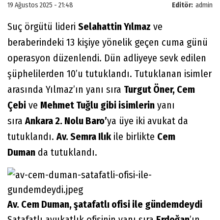
19 Ağustos 2025 - 21:48
Editör:
admin
Suç örgütü lideri
Selahattin Yılmaz
ve
beraberindeki 13 kişiye yönelik geçen cuma günü
operasyon düzenlendi. Dün adliyeye sevk edilen
şüphelilerden 10’u tutuklandı. Tutuklanan isimler
arasında Yılmaz’ın yanı sıra
Turgut Öner, Cem
Çebi
ve
Mehmet Tuğlu gibi isimlerin
yanı
sıra
Ankara 2. Nolu Baro’
ya üye iki avukat da
tutuklandı.
Av. Semra Ilık
ile birlikte
Cem
Duman
da tutuklandı.
Av. Cem Duman, şatafatlı ofisi ile gündemdeydi
Şatafatlı avukatlık ofisinin yanı sıra
Erdoğan
’ın