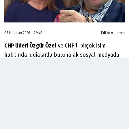
07 Haziran 2026 - 22:48
Editör:
admin
CHP lideri Özgür Özel
ve CHP'li birçok isim
hakkında iddialarda bulunarak sosyal medyada
yayınlar yapan
Tamar Tanrıyar
'ın bu kez
hedefinde
Cem Küçük
vardı.
Cem Küçük'
ün
Özgür Özel'
i savunduğunu
söyleyen Tanrıyar,
"Cem Küçük, Özgür Özel'i
savunmaya devam ederse onu da deşifre ederim,
arşivim sağlam" ş
eklinde konuşmuştu. Küçük'ten
cevap gecikmedi. Küçük, Tanrıyar'a cevabında