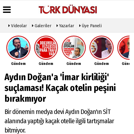
Videolar
Galeriler
Yazarlar
Üye Paneli
Üye Paneli
Hava
Köşe
Künye
Durumu
Yazarları
Haber
İletişim
Arşivi
Gazete
Video
Çerez
Manşetleri
Galeri
Gazete
Politikası
Gündem
Gündem
Gündem
Gündem
Günd
Arşivi
Anketler
Foto
Gizlilik
Galeri
Günün
Biyografiler
İlkeleri
Aydın Doğan'a 'İmar kirliliği'
Haberleri
Etkinlikler
suçlaması! Kaçak otelin peşini
bırakmıyor
Bir dönemin medya devi Aydın Doğan'ın SİT
alanında yaptığı kaçak otelle ilgili tartışmalar
bitmiyor.