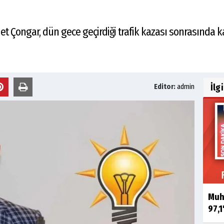
 Çongar, dün gece geçirdiği trafik kazası sonrasında ka
İlg
Editor:
admin
Muha
97,1