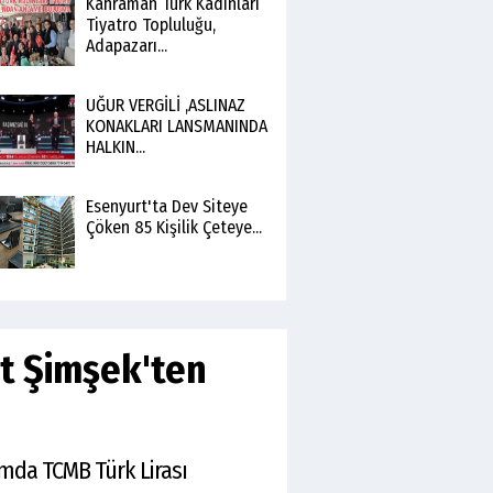
Kahraman Türk Kadınları
Tiyatro Topluluğu,
Adapazarı...
UĞUR VERGİLİ ,ASLINAZ
KONAKLARI LANSMANINDA
HALKIN...
Esenyurt'ta Dev Siteye
Çöken 85 Kişilik Çeteye...
et Şimşek'ten
amda TCMB Türk Lirası