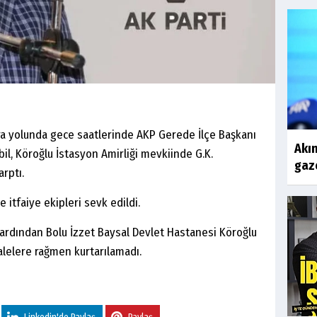
ra yolunda gece saatlerinde AKP Gerede İlçe Başkanı
Akın
l, Köroğlu İstasyon Amirliği mevkiinde G.K.
gaze
arptı.
 itfaiye ekipleri sevk edildi.
n ardından Bolu İzzet Baysal Devlet Hastanesi Köroğlu
alelere rağmen kurtarılamadı.