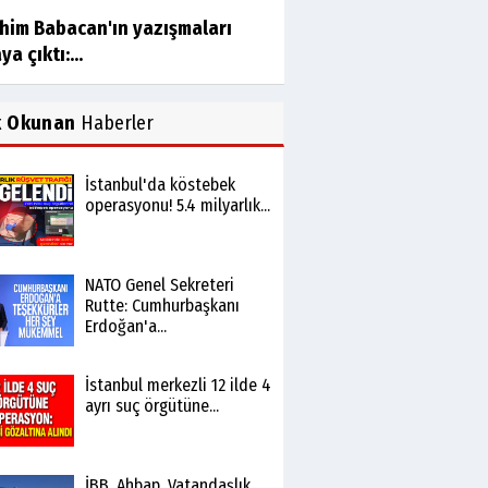
ahim Babacan'ın yazışmaları
ya çıktı:...
k Okunan
Haberler
İstanbul'da köstebek
operasyonu! 5.4 milyarlık...
NATO Genel Sekreteri
Rutte: Cumhurbaşkanı
Erdoğan'a...
İstanbul merkezli 12 ilde 4
ayrı suç örgütüne...
İBB, Ahbap, Vatandaşlık