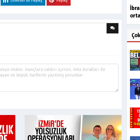
Linkedin'de Paylaş
Paylaş
İbr
orta
Ço