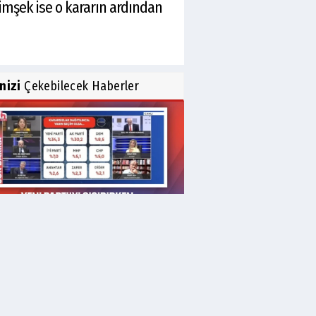
imşek ise o kararın ardından
inizi
Çekebilecek Haberler
liflerin beklediği anket yüzde
'de kaldı