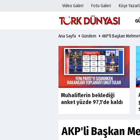
Video Galeri
Foto Galeri
Köşe Yazarl
G
Ana Sayfa
Gündem
AKP'li Başkan Mehmet
Üye Paneli
Hava Duru
Haber Arşivi
Gazete Man
Gazete Arşivi
Anketler
Günün Haberleri
Biyografile
Son Dakika
Son Dakika
aki 165 milyonluk
Muhaliflerin beklediği
ün ardından dava
anket yüzde 97,1'de kaldı
AKP'li Başkan M