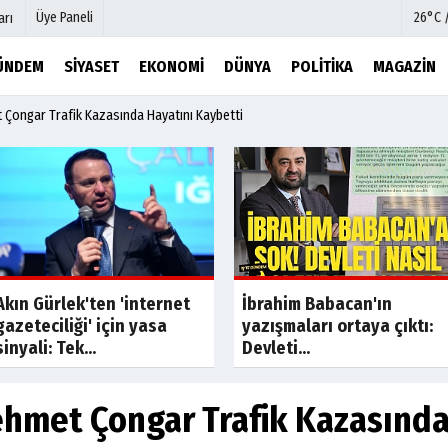
Üye Paneli
26°C 
arı
ÜNDEM
SIYASET
EKONOMI
DÜNYA
POLITIKA
MAGAZIN
 Çongar Trafik Kazasında Hayatını Kaybetti
mu
Köşe Yazarları
şetleri
Video Galeri
Foto Galeri
r
Etkinlikler
Son Dakik
Akın Gürlek'ten 'internet
İbrahim Babacan'ın
gazeteciliği' için yasa
yazışmaları ortaya çıktı:
sinyali: Tek...
Devleti...
ehmet Çongar Trafik Kazasında