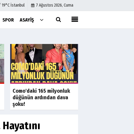
/ 19°C İstanbul
7 Ağustos 2026, Cuma
SPOR
ASAYIŞ
Künye
İletişim
Çerez Politikası
Gizlilik İlkeleri
a
Son Dakika
S
Muhaliflerin bekledi
Como'daki 165 milyonluk
anket yüzde 97,1'de 
düğünün ardından dava
şoku!
 Hayatını