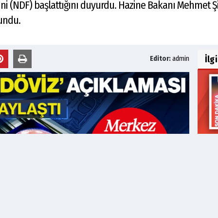
rini (NDF) başlattığını duyurdu. Hazine Bakanı Mehmet Ş
lundu.
İlg
Editor:
admin
Muha
97,1