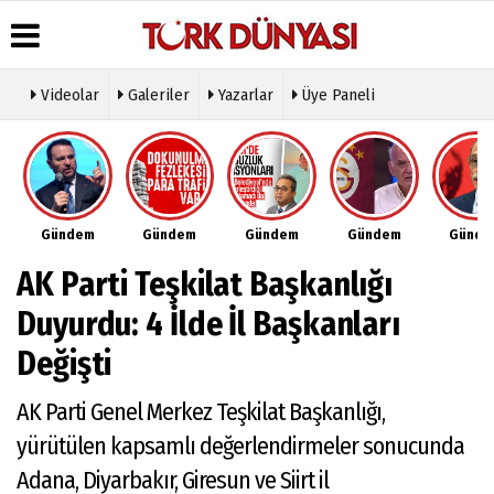
Videolar
Galeriler
Yazarlar
Üye Paneli
Üye Paneli
Hava
Köşe
Künye
Durumu
Yazarları
Haber
İletişim
Arşivi
Gazete
Video
Çerez
Manşetleri
Galeri
Gazete
Politikası
Gündem
Gündem
Gündem
Gündem
Günd
Arşivi
Anketler
Foto
Gizlilik
Galeri
Günün
Biyografiler
İlkeleri
AK Parti Teşkilat Başkanlığı
Haberleri
Etkinlikler
Duyurdu: 4 İlde İl Başkanları
Değişti
AK Parti Genel Merkez Teşkilat Başkanlığı,
yürütülen kapsamlı değerlendirmeler sonucunda
Adana, Diyarbakır, Giresun ve Siirt il