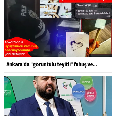
Ankara'da "görüntülü teyitli" fuhuş ve...