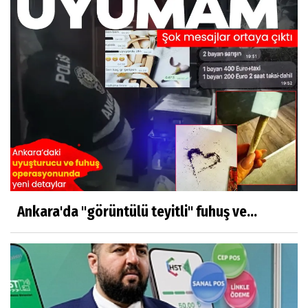
Ankara'da "görüntülü teyitli" fuhuş ve...