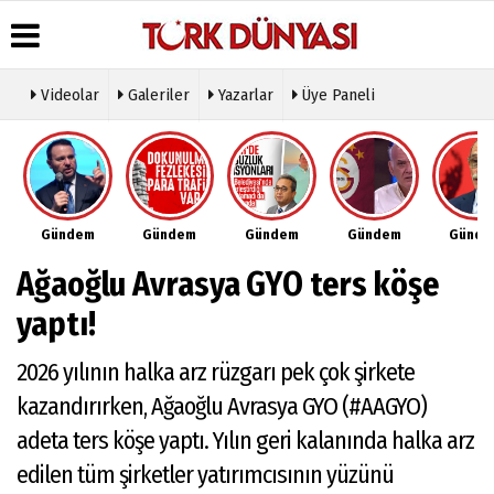
Videolar
Galeriler
Yazarlar
Üye Paneli
Üye Paneli
Hava
Köşe
Künye
Durumu
Yazarları
Haber
İletişim
Arşivi
Gazete
Video
Çerez
Manşetleri
Galeri
Gazete
Politikası
Gündem
Gündem
Gündem
Gündem
Günd
Arşivi
Anketler
Foto
Gizlilik
Galeri
Günün
Biyografiler
İlkeleri
Ağaoğlu Avrasya GYO ters köşe
Haberleri
Etkinlikler
yaptı!
2026 yılının halka arz rüzgarı pek çok şirkete
kazandırırken, Ağaoğlu Avrasya GYO (#AAGYO)
adeta ters köşe yaptı. Yılın geri kalanında halka arz
edilen tüm şirketler yatırımcısının yüzünü