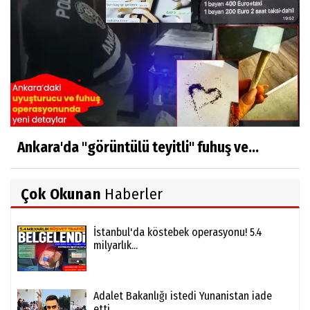
Ankara'da "görüntülü teyitli" fuhuş ve...
Çok Okunan
Haberler
İstanbul'da köstebek operasyonu! 5.4
milyarlık...
Adalet Bakanlığı istedi Yunanistan iade
etti......