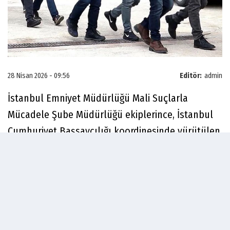
28 Nisan 2026 - 09:56
Editör:
admin
İstanbul Emniyet Müdürlüğü Mali Suçlarla
Mücadele Şube Müdürlüğü ekiplerince, İstanbul
Cumhuriyet Başsavcılığı koordinesinde yürütülen
çalışmalarda Q bank’ın yüksek oranlı faiz ve
komisyon uygulayarak tefecilik usulü faaliyet
yürüttüğü tespit edildi. Yapılan incelemelerde,
kredi kullandırılan kişilerden erken kapama
işlemlerinde fahiş oranlarda ek komisyon talep
edildiği ve haksız kazanç sağlandığı belirlendi.