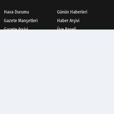
Hava Durumu
Günün Haberleri
Gazete Manşetleri
Haber Arşivi
Gazete Arşivi
Üye Paneli
Künye
İletişim
Çerez Politikası
Gizlilik İlkeleri
Rss
Sitene Ekle