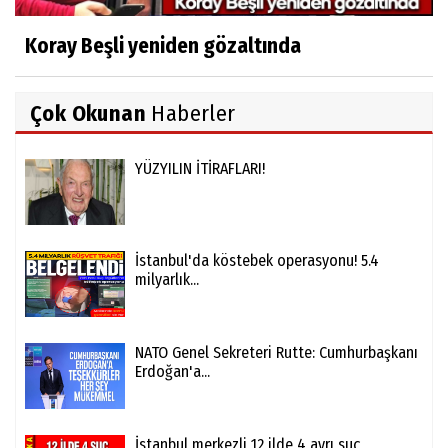
Koray Beşli yeniden gözaltında
Çok Okunan
Haberler
YÜZYILIN İTİRAFLARI!
İstanbul'da köstebek operasyonu! 5.4
milyarlık...
NATO Genel Sekreteri Rutte: Cumhurbaşkanı
Erdoğan'a...
İstanbul merkezli 12 ilde 4 ayrı suç