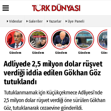
Videolar
Galeriler
Yazarlar
Üye Paneli
Üye Paneli
Hava
Köşe
Künye
Durumu
Yazarları
Haber
İletişim
Arşivi
Gazete
Video
Çerez
Manşetleri
Galeri
Gazete
Politikası
Gündem
Gündem
Gündem
Gündem
Günd
Arşivi
Anketler
Foto
Gizlilik
Galeri
Günün
Biyografiler
İlkeleri
Adliyede 2,5 milyon dolar rüşvet
Haberleri
Etkinlikler
verdiği iddia edilen Gökhan Göz
tutuklandı
Tutuklanmamak için Küçükçekmece Adliyesi’nde
2,5 milyon dolar rüşvet verdiği öne sürülen Gökhan
Göz, tutuklanarak cezaevine gönderildi.