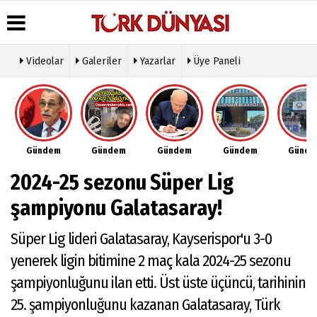
Videolar
Galeriler
Yazarlar
Üye Paneli
Üye Paneli
Hava
Köşe
Künye
Durumu
Yazarları
Haber
İletişim
Arşivi
Gazete
Video
Çerez
Manşetleri
Galeri
Gazete
Politikası
Gündem
Gündem
Gündem
Gündem
Günd
Arşivi
Anketler
Foto
Gizlilik
Galeri
Günün
Biyografiler
İlkeleri
2024-25 sezonu Süper Lig
Haberleri
Etkinlikler
şampiyonu Galatasaray!
Süper Lig lideri Galatasaray, Kayserispor'u 3-0
yenerek ligin bitimine 2 maç kala 2024-25 sezonu
şampiyonluğunu ilan etti. Üst üste üçüncü, tarihinin
25. şampiyonluğunu kazanan Galatasaray, Türk