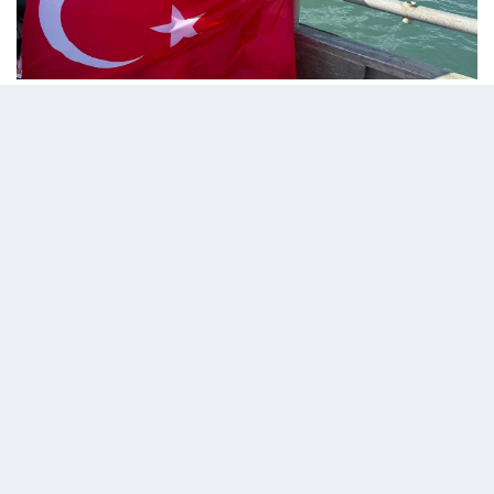
Deniz Kayadelen, buzullarda yüzen ilk Türk
sporcu olarak...
Dünya basını Türkiye'nin vedasını konuştu