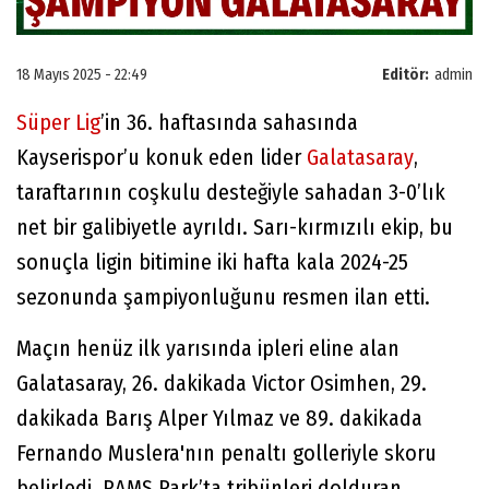
18 Mayıs 2025 - 22:49
Editör:
admin
Süper Lig
’in 36. haftasında sahasında
Kayserispor’u konuk eden lider
Galatasaray
,
taraftarının coşkulu desteğiyle sahadan 3-0’lık
net bir galibiyetle ayrıldı. Sarı-kırmızılı ekip, bu
sonuçla ligin bitimine iki hafta kala 2024-25
sezonunda şampiyonluğunu resmen ilan etti.
Maçın henüz ilk yarısında ipleri eline alan
Galatasaray, 26. dakikada Victor Osimhen, 29.
dakikada Barış Alper Yılmaz ve 89. dakikada
Fernando Muslera'nın penaltı golleriyle skoru
belirledi. RAMS Park’ta tribünleri dolduran