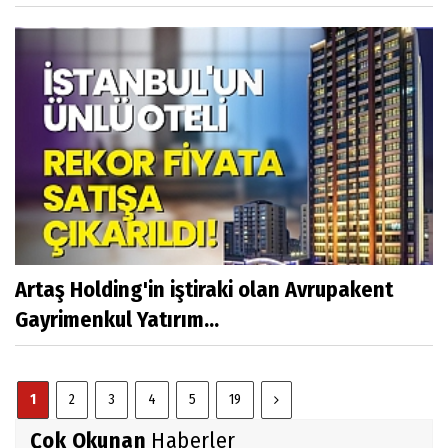
Artaş Holding'in iştiraki olan Avrupakent
Gayrimenkul Yatırım...
1
2
3
4
5
19
Çok Okunan
Haberler