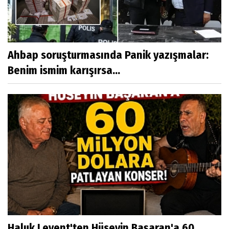
Ahbap soruşturmasında Panik yazışmalar:
Benim ismim karışırsa...
Haluk Levent'ten Hüseyin Başaran'a 60