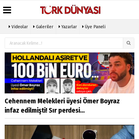
Videolar
Galeriler
Yazarlar
Üye Paneli
Üye Paneli
Hava
Köşe
Künye
Durumu
Yazarları
Haber
İletişim
Arşivi
Gazete
Video
Çerez
Manşetleri
Galeri
Gazete
Politikası
Arşivi
Anketler
Foto
Gizlilik
Galeri
Günün
Biyografiler
İlkeleri
Haberleri
Etkinlikler
Cehennem Melekleri üyesi Ömer Boyraz
infaz edilmişti! Sır perdesi...