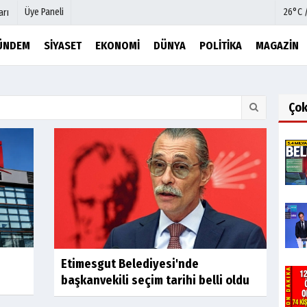
Üye Paneli
26°C 
arı
ÜNDEM
SIYASET
EKONOMI
DÜNYA
POLITIKA
MAGAZIN
mu
Köşe Yazarları
şetleri
Video Galeri
Ço
Foto Galeri
r
Etkinlikler
Etimesgut Belediyesi'nde
başkanvekili seçim tarihi belli oldu