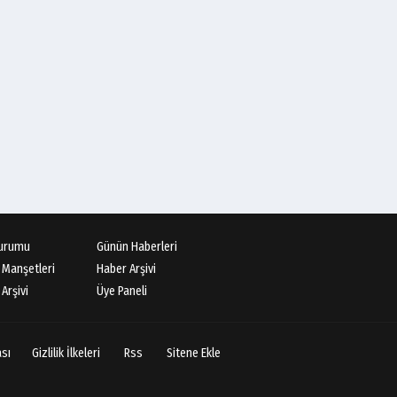
urumu
Günün Haberleri
 Manşetleri
Haber Arşivi
Arşivi
Üye Paneli
ası
Gizlilik İlkeleri
Rss
Sitene Ekle