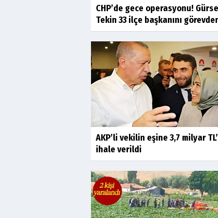
CHP’de gece operasyonu! Gürse
Tekin 33 ilçe başkanını görevden
AKP’li vekilin eşine 3,7 milyar TL’
ihale verildi