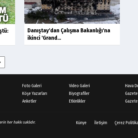
Danıştay'dan Çalışma Bakanlığı'na
ştü:
ikinci 'Grand...
Foto Galeri
Video Galeri
Hava D
Köşe Yazarları
Biyografiler
Gazete
Anketler
Etkinlikler
Gazete 
rin her hakkı saklıdır.
Künye
İletişim
Çerez Politik