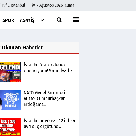
/ 19°C İstanbul
7 Ağustos 2026, Cuma
SPOR
ASAYIŞ
Künye
İletişim
k Okunan
Haberler
Çerez Politikası
Gizlilik İlkeleri
İstanbul'da köstebek
operasyonu! 5.4 milyarlık...
NATO Genel Sekreteri
Rutte: Cumhurbaşkanı
Erdoğan'a...
İstanbul merkezli 12 ilde 4
ayrı suç örgütüne...