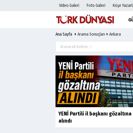
Video Galeri
Foto Galeri
Köşe Yazarl
G
Ana Sayfa
Arama Sonuçları
Ankara
Üye Paneli
Hava Duru
Haber Arşivi
Gazete Man
Gazete Arşivi
Anketler
Günün Haberleri
Biyografile
YENİ Partili il başkanı gözaltına
alındı