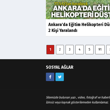
Ankara'da Eğitim Helikopteri Dü
2 Kişi Yaralandı
1
2
3
4
5
91
SOSYAL AĞLAR
Sitemizde bulunan yazı , video, fotoğraf ve haberle
İzinsiz veya kaynak gösterilemeden kullanılamaz.