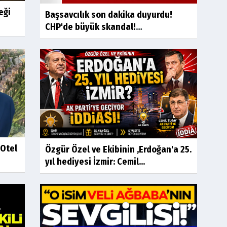
eği
Başsavcılık son dakika duyurdu!
CHP'de büyük skandal!
Vatandaşların...
 Otel
Özgür Özel ve Ekibinin ,Erdoğan'a 25.
yıl hediyesi İzmir: Cemil...